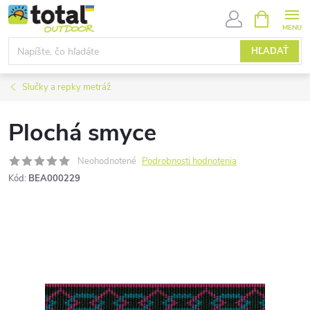
Prejsť
NÁKUPN
KOŠÍK
na
obsah
HĽADAŤ
Slučky a repky metráž
Plochá smyce
Neohodnotené
Podrobnosti hodnotenia
Kód:
BEA000229