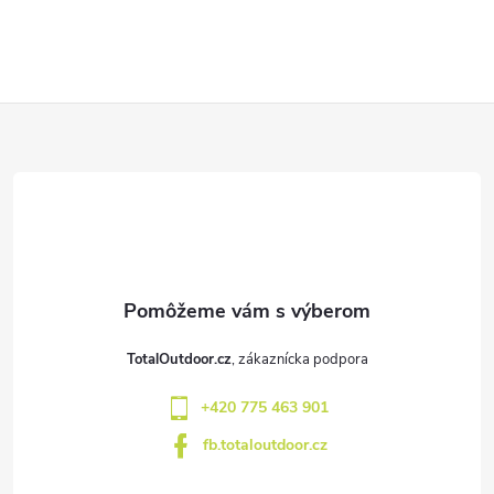
Z
á
p
ä
t
TotalOutdoor.cz
i
+420 775 463 901
e
fb.totaloutdoor.cz