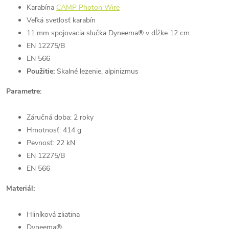
Karabína
CAMP Photon Wire
Veľká svetlosť karabín
11 mm spojovacia slučka Dyneema® v dĺžke 12 cm
EN 12275/B
EN 566
Použitie:
Skalné lezenie, alpinizmus
Parametre:
Záručná doba: 2 roky
Hmotnosť: 414 g
Pevnosť: 22 kN
EN 12275/B
EN 566
Materiál:
Hliníková zliatina
Dyneema®