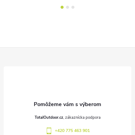
Z
á
p
ä
t
TotalOutdoor.cz
i
+420 775 463 901