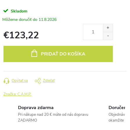
Skladom
11.8.2026
€123,22
Jednotková
cena:
PRIDAŤ DO KOŠÍKA
Opýtať sa
Zdieľať
Značka:
C.A.M.P.
Doprava zdarma
Doručenie
Pri nákupe nad 20 € máte od nás dopravu
Objednávky 
ZADARMO
okamžite