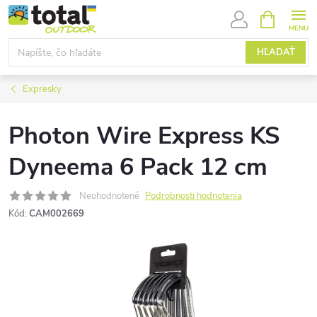
Prejsť
NÁKUPN
KOŠÍK
na
obsah
HĽADAŤ
Expresky
Photon Wire Express KS
Dyneema 6 Pack 12 cm
Neohodnotené
Podrobnosti hodnotenia
Kód:
CAM002669