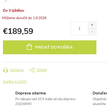
Do 3 týždňov
1.9.2026
€189,59
Jednotková
cena:
PRIDAŤ DO KOŠÍKA
Opýtať sa
Zdieľať
Značka:
C.A.M.P.
Doprava zdarma
Doručenie
Pri nákupe nad 20 € máte od nás dopravu
Objednávky 
ZADARMO
okamžite