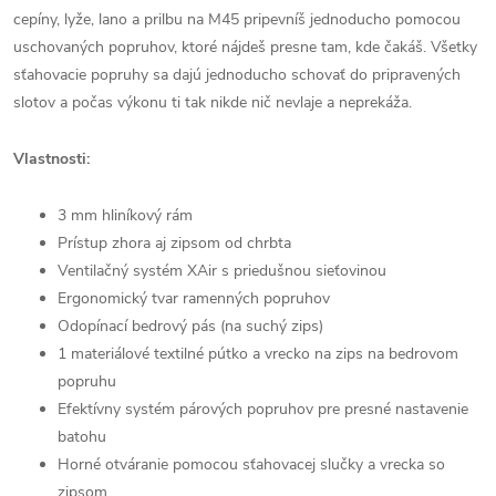
cepíny, lyže, lano a prilbu na M45 pripevníš jednoducho pomocou
uschovaných popruhov, ktoré nájdeš presne tam, kde čakáš. Všetky
sťahovacie popruhy sa dajú jednoducho schovať do pripravených
slotov a počas výkonu ti tak nikde nič nevlaje a neprekáža.
Vlastnosti:
3 mm hliníkový rám
Prístup zhora aj zipsom od chrbta
Ventilačný systém XAir s priedušnou sieťovinou
Ergonomický tvar ramenných popruhov
Odopínací bedrový pás (na suchý zips)
1 materiálové textilné pútko a vrecko na zips na bedrovom
popruhu
Efektívny systém párových popruhov pre presné nastavenie
batohu
Horné otváranie pomocou sťahovacej slučky a vrecka so
zipsom