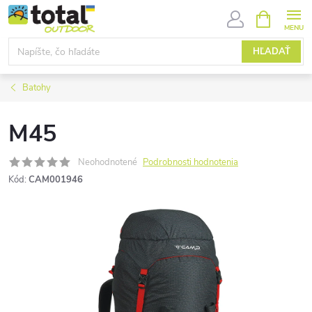
Prejsť
NÁKUPN
KOŠÍK
na
obsah
HĽADAŤ
Batohy
M45
Neohodnotené
Podrobnosti hodnotenia
Kód:
CAM001946