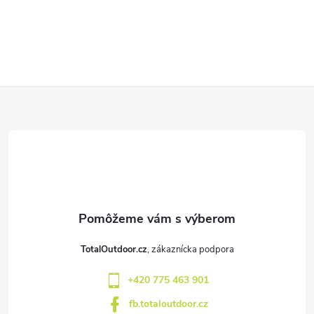
Z
á
p
ä
t
TotalOutdoor.cz
i
+420 775 463 901
e
fb.totaloutdoor.cz