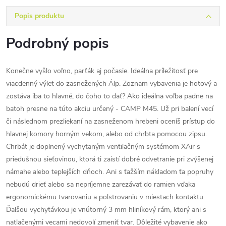
Popis produktu
Podrobný popis
Konečne vyšlo voľno, parťák aj počasie. Ideálna príležitosť pre
viacdenný výlet do zasnežených Álp. Zoznam vybavenia je hotový a
zostáva iba to hlavné, do čoho to dať? Ako ideálna voľba padne na
batoh presne na túto akciu určený - CAMP M45. Už pri balení vecí
či následnom prezliekaní na zasneženom hrebeni oceníš prístup do
hlavnej komory horným vekom, alebo od chrbta pomocou zipsu.
Chrbát je doplnený vychytaným ventilačným systémom XAir s
priedušnou sieťovinou, ktorá ti zaistí dobré odvetranie pri zvýšenej
námahe alebo teplejších dňoch. Ani s ťažším nákladom ťa popruhy
nebudú drieť alebo sa nepríjemne zarezávať do ramien vďaka
ergonomickému tvarovaniu a polstrovaniu v miestach kontaktu.
Ďalšou vychytávkou je vnútorný 3 mm hliníkový rám, ktorý ani s
natlačenými vecami nedovolí zmeniť tvar. Dôležité vybavenie ako