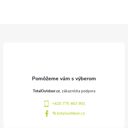
Z
á
p
ä
t
TotalOutdoor.cz
i
+420 775 463 901
e
fb.totaloutdoor.cz