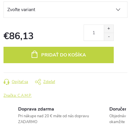
€86,13
Jednotková
cena:
PRIDAŤ DO KOŠÍKA
Opýtať sa
Zdieľať
Značka:
C.A.M.P.
Doprava zdarma
Doručenie
Pri nákupe nad 20 € máte od nás dopravu
Objednávky 
ZADARMO
okamžite