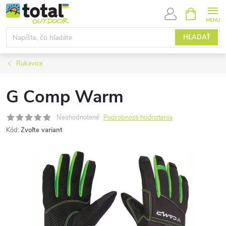
Prejsť
NÁKUPN
KOŠÍK
na
obsah
HĽADAŤ
Rukavice
G Comp Warm
Neohodnotené
Podrobnosti hodnotenia
Kód:
Zvoľte variant