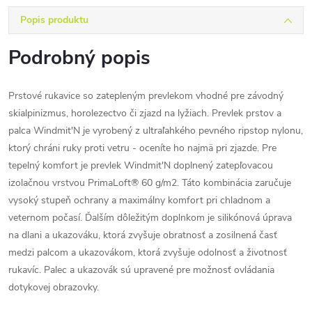
Popis produktu
Podrobný popis
Prstové rukavice so zatepleným prevlekom vhodné pre závodný
skialpinizmus, horolezectvo či zjazd na lyžiach. Prevlek prstov a
palca Windmit'N je vyrobený z ultraľahkého pevného ripstop nylonu,
ktorý chráni ruky proti vetru - oceníte ho najmä pri zjazde. Pre
tepelný komfort je prevlek Windmit'N doplnený zatepľovacou
izolačnou vrstvou PrimaLoft® 60 g/m2. Táto kombinácia zaručuje
vysoký stupeň ochrany a maximálny komfort pri chladnom a
veternom počasí. Ďalším dôležitým doplnkom je silikónová úprava
na dlani a ukazováku, ktorá zvyšuje obratnosť a zosilnená časť
medzi palcom a ukazovákom, ktorá zvyšuje odolnosť a životnosť
rukavíc. Palec a ukazovák sú upravené pre možnosť ovládania
dotykovej obrazovky.