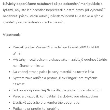
Návleky odporúčame naťahovať až po dokončení manipulácie s
lyžami
, aby ste ich nechtiac neprerezali o ostré hrany pri vyberaní /
natiahnutí pásov. Vetru odolný návlek Windmit´N je ľahko a rýchlo
zbaliteľný do zápästného vrecka rukavíc.
Vlastnosti:
Prevlek prstov Warmit'N s izoláciou PrimaLoft® Gold 60
g/m2
Výstuhy medzi palcom a ukazovákom zaisťujú odolnosť tohto
namáhaného miesta
Na zadnej strane palca je savý materiál na utretie čela
Systém zakokončenia prstov
„Box Finger“
pre zvýšenie
citlivosti
Silikónová úprava
Grip'R
na dlani a prstoch pre istý úchop
Palec a ukazovák kompatibilný s dotykovou obrazovkou
Elastické zápästie pre komfortné obopnutie
Pútka na pripnutie ku karabíne