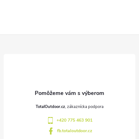
Z
á
p
ä
t
TotalOutdoor.cz
i
+420 775 463 901
e
fb.totaloutdoor.cz