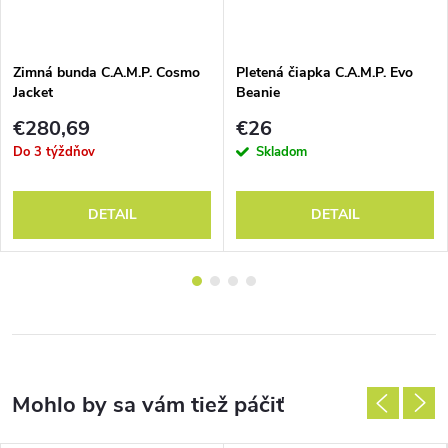
Zimná bunda C.A.M.P. Cosmo
Pletená čiapka C.A.M.P. Evo
Jacket
Beanie
€280,69
€26
Do 3 týždňov
Skladom
DETAIL
DETAIL