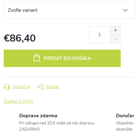
€86,40
Jednotková
cena:
PRIDAŤ DO KOŠÍKA
Opýtať sa
Zdieľať
Značka:
C.A.M.P.
Doprava zdarma
Doručenie
Pri nákupe nad 20 € máte od nás dopravu
Objednávky 
ZADARMO
okamžite