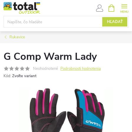
Prejsť
NÁKUPN
KOŠÍK
na
obsah
HĽADAŤ
Rukavice
G Comp Warm Lady
Neohodnotené
Podrobnosti hodnotenia
Kód:
Zvoľte variant