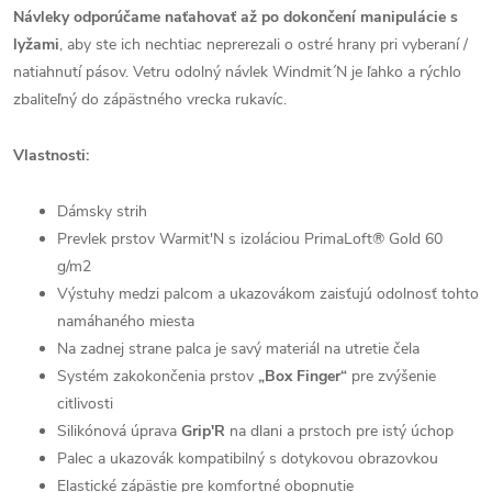
Návleky odporúčame naťahovať až po dokončení manipulácie s
lyžami
, aby ste ich nechtiac neprerezali o ostré hrany pri vyberaní /
natiahnutí pásov. Vetru odolný návlek Windmit´N je ľahko a rýchlo
zbaliteľný do zápästného vrecka rukavíc.
Vlastnosti:
Dámsky strih
Prevlek prstov Warmit'N s izoláciou PrimaLoft® Gold 60
g/m2
Výstuhy medzi palcom a ukazovákom zaisťujú odolnosť tohto
namáhaného miesta
Na zadnej strane palca je savý materiál na utretie čela
Systém zakokončenia prstov
„Box Finger“
pre zvýšenie
citlivosti
Silikónová úprava
Grip'R
na dlani a prstoch pre istý úchop
Palec a ukazovák kompatibilný s dotykovou obrazovkou
Elastické zápästie pre komfortné obopnutie