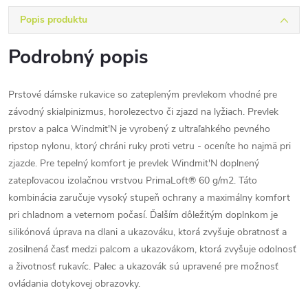
Popis produktu
Podrobný popis
Prstové dámske rukavice so zatepleným prevlekom vhodné pre
závodný skialpinizmus, horolezectvo či zjazd na lyžiach. Prevlek
prstov a palca Windmit'N je vyrobený z ultraľahkého pevného
ripstop nylonu, ktorý chráni ruky proti vetru - oceníte ho najmä pri
zjazde. Pre tepelný komfort je prevlek Windmit'N doplnený
zatepľovacou izolačnou vrstvou PrimaLoft® 60 g/m2. Táto
kombinácia zaručuje vysoký stupeň ochrany a maximálny komfort
pri chladnom a veternom počasí. Ďalším dôležitým doplnkom je
silikónová úprava na dlani a ukazováku, ktorá zvyšuje obratnosť a
zosilnená časť medzi palcom a ukazovákom, ktorá zvyšuje odolnosť
a životnosť rukavíc. Palec a ukazovák sú upravené pre možnosť
ovládania dotykovej obrazovky.