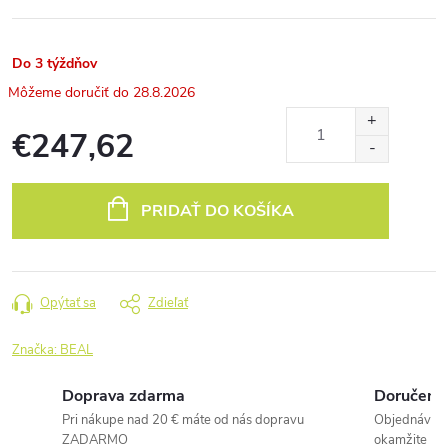
Do 3 týždňov
28.8.2026
€247,62
Jednotková
cena:
PRIDAŤ DO KOŠÍKA
Opýtať sa
Zdieľať
Značka:
BEAL
Doprava zdarma
Doručenie
Pri nákupe nad 20 € máte od nás dopravu
Objednávky 
ZADARMO
okamžite