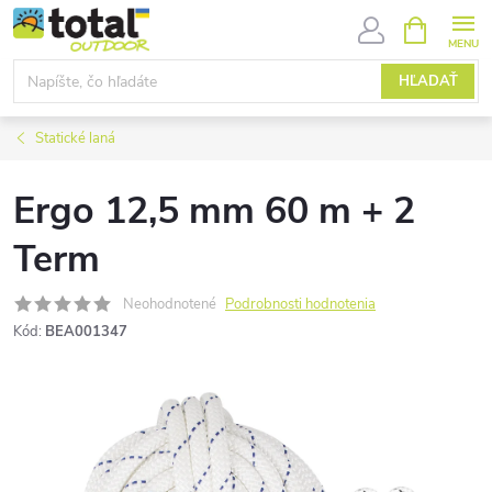
Prejsť
NÁKUPN
KOŠÍK
na
obsah
HĽADAŤ
Statické laná
Ergo 12,5 mm 60 m + 2
Term
Neohodnotené
Podrobnosti hodnotenia
Kód:
BEA001347