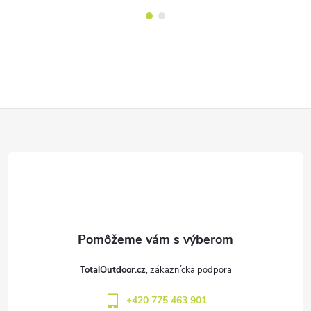
Z
á
p
ä
t
TotalOutdoor.cz
i
+420 775 463 901