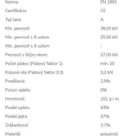
Norma
EN 1891
Certifikácia
CE
Typ lana
A
Min. pevnosť
38,00 kN
Min. pevnosť s 8 uzlom
25,00 kN
Min. pevnosť s 9 uzlom
-
Pevnosť s šitým okom
27,00 kN
Počet pádov (Pádový faktor 1)
min. 20
Rázová sila (Pádový faktor 0,3)
5,2 kN
Predĺženie
2,9%
Posun opletu
0%
Hmotnosť
101 g / m
Podiel opletu
43%
Podiel jadra
57%
Zrážanlivosť
3,7%
Materiál
polyamid