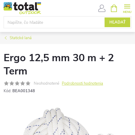
Prejsť
NÁKUPN
KOŠÍK
na
obsah
HĽADAŤ
Statické laná
Ergo 12,5 mm 30 m + 2
Term
Neohodnotené
Podrobnosti hodnotenia
Kód:
BEA001348