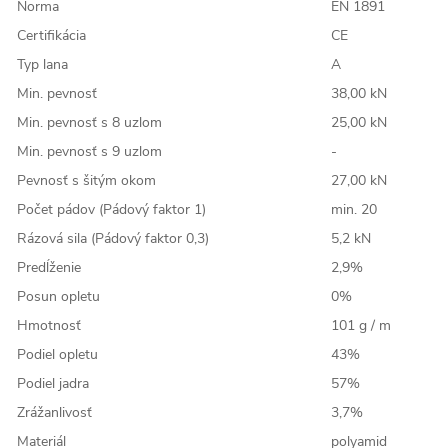
Norma
EN 1891
Certifikácia
CE
Typ lana
A
Min. pevnosť
38,00 kN
Min. pevnosť s 8 uzlom
25,00 kN
Min. pevnosť s 9 uzlom
-
Pevnosť s šitým okom
27,00 kN
Počet pádov (Pádový faktor 1)
min. 20
Rázová sila (Pádový faktor 0,3)
5,2 kN
Predĺženie
2,9%
Posun opletu
0%
Hmotnosť
101 g / m
Podiel opletu
43%
Podiel jadra
57%
Zrážanlivosť
3,7%
Materiál
polyamid