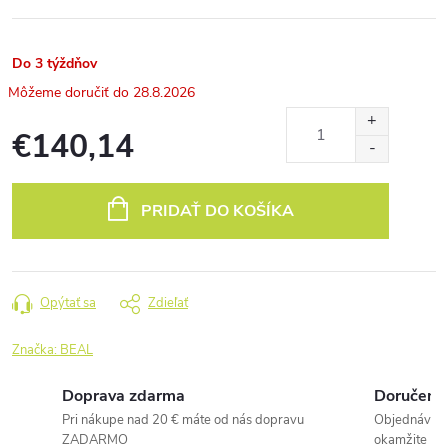
Do 3 týždňov
28.8.2026
€140,14
Jednotková
cena:
PRIDAŤ DO KOŠÍKA
Opýtať sa
Zdieľať
Značka:
BEAL
Doprava zdarma
Doručenie
Pri nákupe nad 20 € máte od nás dopravu
Objednávky 
ZADARMO
okamžite