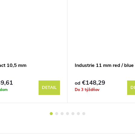
act 10,5 mm
Industrie 11 mm red / blue
9,61
€148,29
od
DETAIL
D
adom
Do 3 týždňov