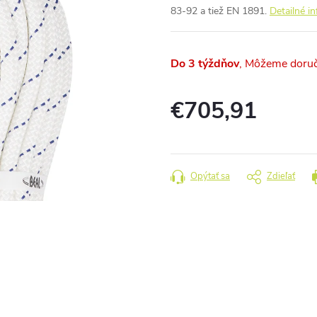
83-92 a tiež EN 1891.
Detailné i
Do 3 týždňov
€705,91
Jednotková
cena:
Opýtať sa
Zdieľať