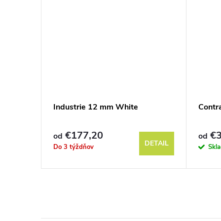
m
Industrie 12 mm White
Contr
€177,20
€3
od
od
DETAIL
DETAIL
Do 3 týždňov
Skl