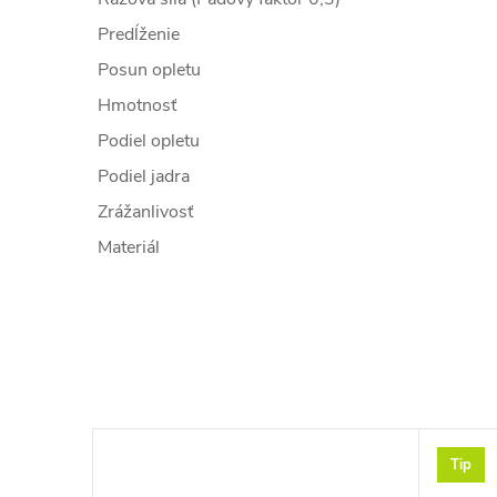
Predĺženie
Posun opletu
Hmotnosť
Podiel opletu
Podiel jadra
Zrážanlivosť
Materiál
Tip