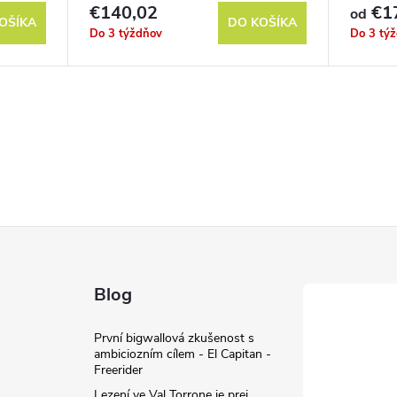
€140,02
€1
od
OŠÍKA
DO KOŠÍKA
Do 3 týždňov
Do 3 tý
Blog
První bigwallová zkušenost s
ambiciozním cílem - El Capitan -
Freerider
Lezení ve Val Torrone je prej