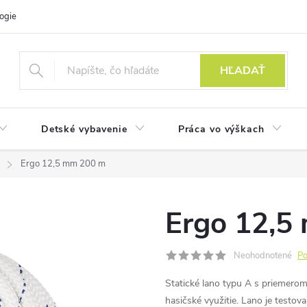
ogie
HĽADAŤ
Detské vybavenie
Práca vo výškach
Ergo 12,5 mm 200 m
Ergo 12,5
Neohodnotené
Po
Statické lano typu A s priemerom
hasičské využitie. Lano je testov