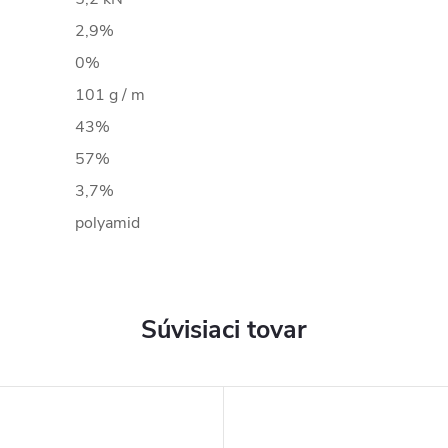
2,9%
0%
101 g / m
43%
57%
3,7%
polyamid
Súvisiaci tovar