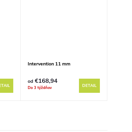
Intervention 11 mm
Segmen
€168,94
€2,
od
od
ETAIL
DETAIL
Do 3 týždňov
Sklad