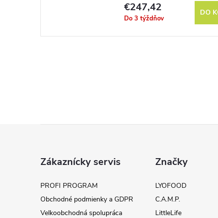
€247,42
DO K
Do 3 týždňov
Z
á
Zákaznícky servis
Značky
p
PROFI PROGRAM
LYOFOOD
Obchodné podmienky a GDPR
C.A.M.P.
ä
Velkoobchodná spolupráca
LittleLife