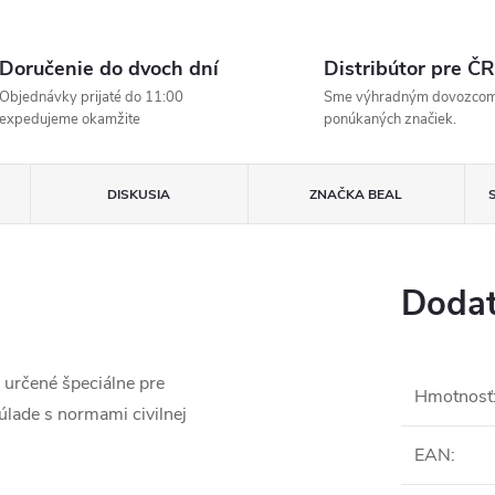
Doručenie do dvoch dní
Distribútor pre ČR
Objednávky prijaté do 11:00
Sme výhradným dovozco
expedujeme okamžite
ponúkaných značiek.
DISKUSIA
ZNAČKA
BEAL
Dodat
 určené špeciálne pre
Hmotnosť
súlade s normami civilnej
EAN
: