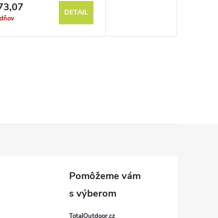
73,07
DETAIL
ždňov
TotalOutdoor.cz