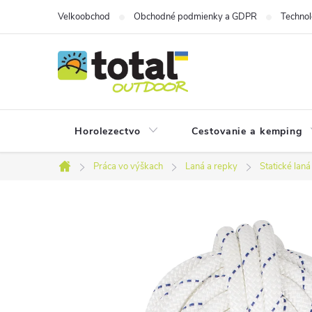
Prejsť
Velkoobchod
Obchodné podmienky a GDPR
Technol
na
obsah
Horolezectvo
Cestovanie a kemping
Práca vo výškach
Laná a repky
Statické laná
Domov