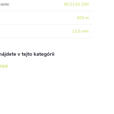
alete
:
BCS125.200
200 m
12,5 mm
ájdete v tejto kategórii
 laná