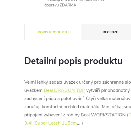
dopravu ZDARMA
POPIS PRODUKTU
RECENZE
Detailní popis produktu
Velmi lehký sedací úvazek určený pro záchranné sl
úvazkem
Beal DRAGON TOP
vytváří plnohodnotný 
zachycení pádu a polohování. Čtyři velká materiálová
zaručují komfortní přehled materiálu. Mini očka jso
připojení vybavení z rodiny Beal WORKSTATION (
G
3,4l
,
Super Leash 115cm
,...)