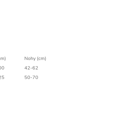
cm)
Nohy (cm)
00
42-62
25
50-70