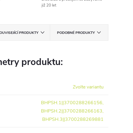
již 20 let
OUVISEJÍCÍ PRODUKTY
PODOBNÉ PRODUKTY
etry produktu:
Zvolte variantu
BHPSH.1||3700288266156,
BHPSH.2||3700288266163,
BHPSH.3||3700288269881