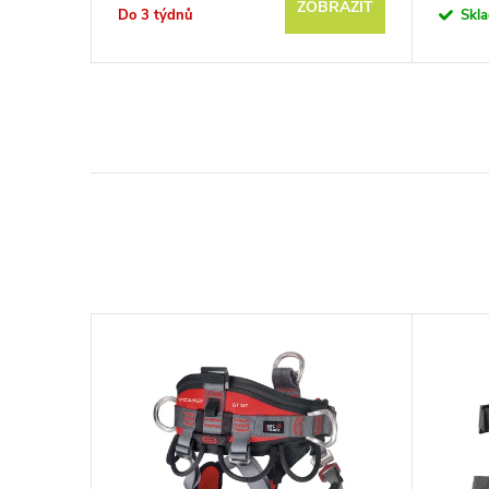
BRAZIT
ZOBRAZIT
Do 3 týdnů
Skl