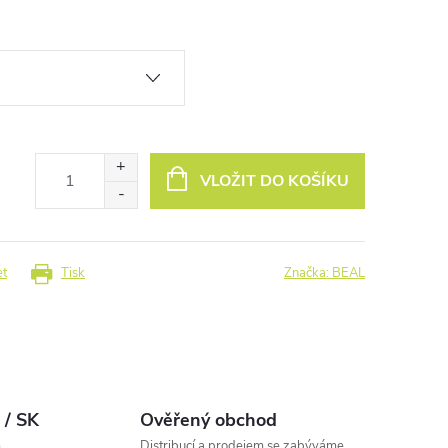
VLOŽIT DO KOŠÍKU
et
Tisk
Značka:
BEAL
 / SK
Ověřený obchod
m
Distribucí a prodejem se zabýváme