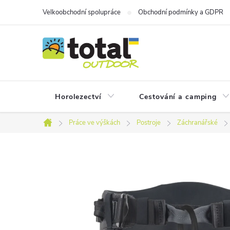
Přejít
Velkoobchodní spolupráce
Obchodní podmínky a GDPR
na
obsah
Horolezectví
Cestování a camping
Práce ve výškách
Postroje
Záchranářské
Domů