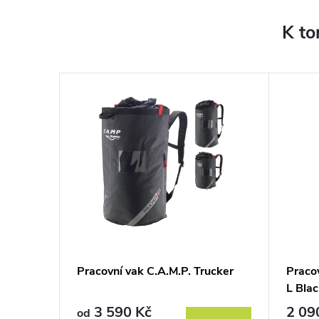
K to
.P.
Pracovní vak C.A.M.P. Trucker
Praco
L Bla
3 590 Kč
2 09
od