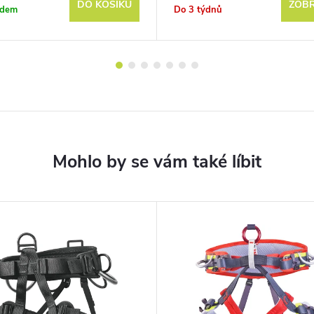
DO KOŠÍKU
ZOBR
adem
Do 3 týdnů