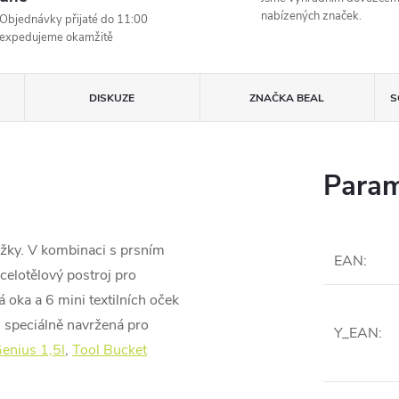
nabízených značek.
Objednávky přijaté do 11:00
expedujeme okamžitě
DISKUZE
ZNAČKA
BEAL
S
Param
ožky. V kombinaci s prsním
EAN
:
celotělový postroj pro
 oka a 6 mini textilních oček
u speciálně navržená pro
Y_EAN
:
enius 1,5l
,
Tool Bucket