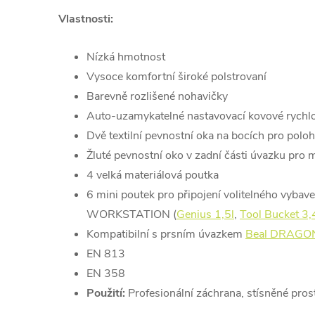
Vlastnosti:
Nízká hmotnost
Vysoce komfortní široké polstrovaní
Barevně rozlišené nohavičky
Auto-uzamykatelné nastavovací kovové rychl
Dvě textilní pevnostní oka na bocích pro polo
Žluté pevnostní oko v zadní části úvazku pro m
4 velká materiálová poutka
6 mini poutek pro připojení volitelného vybave
WORKSTATION (
Genius 1,5l
,
Tool Bucket 3,
Kompatibilní s prsním úvazkem
Beal DRAGO
EN 813
EN 358
Použití:
Profesionální záchrana, stísněné pros