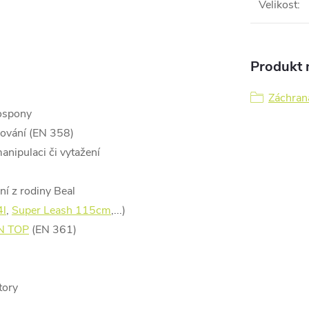
Velikost
:
Produkt n
Záchran
ospony
hování (EN 358)
anipulaci či vytažení
ní z rodiny Beal
4l
,
Super Leash 115cm
,...)
N TOP
(EN 361)
tory