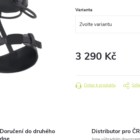
Varianta
3 290 Kč
Měrná
cena:
Dotaz k produktu
Sdíl
Doručení do druhého
Distributor pro ČR
dne
Jsme výhradním dovozce