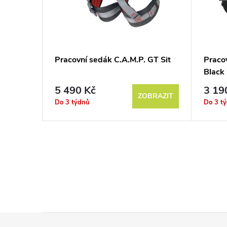
Pracovní sedák C.A.M.P. GT Sit
Pracov
Black
5 490 Kč
3 19
ZOBRAZIT
Do 3 týdnů
Do 3 t
Z