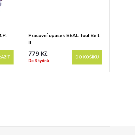
.P.
Pracovní opasek BEAL Tool Belt
II
779 Kč
AZIT
DO KOŠÍKU
Do 3 týdnů