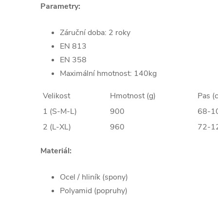
Parametry:
Záruční doba: 2 roky
EN 813
EN 358
Maximální hmotnost: 140kg
Velikost
Hmotnost (g)
Pas (
1 (S-M-L)
900
68-1
2 (L-XL)
960
72-1
Materiál:
Ocel / hliník (spony)
Polyamid (popruhy)