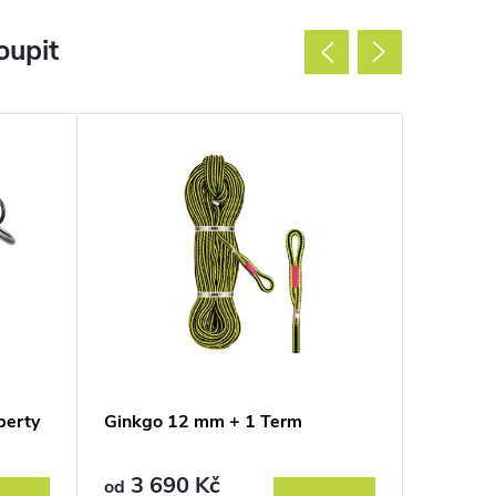
oupit
berty
Ginkgo 12 mm + 1 Term
Půlkruh
C.A.M.P
3 690 Kč
779 K
od