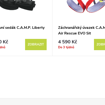
ní sedák C.A.M.P. Liberty
Záchranářský úvazek C.A.M
Air Rescue EVO Sit
0 Kč
4 590 Kč
ZOBRAZIT
ZOBR
ýdnů
Do 3 týdnů