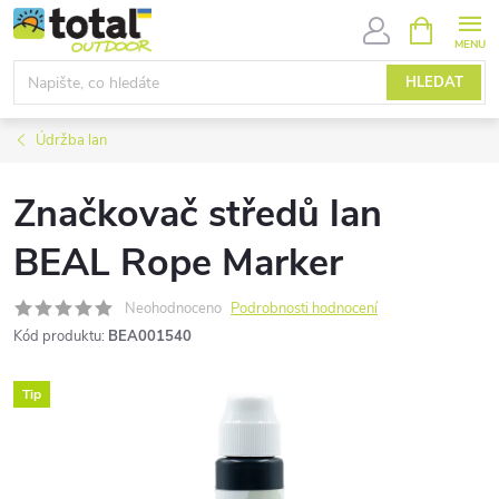
Přejít
NÁKUPNÍ
KOŠÍK
na
obsah
HLEDAT
Údržba lan
Značkovač středů lan
BEAL Rope Marker
Neohodnoceno
Podrobnosti hodnocení
Kód produktu:
BEA001540
Tip