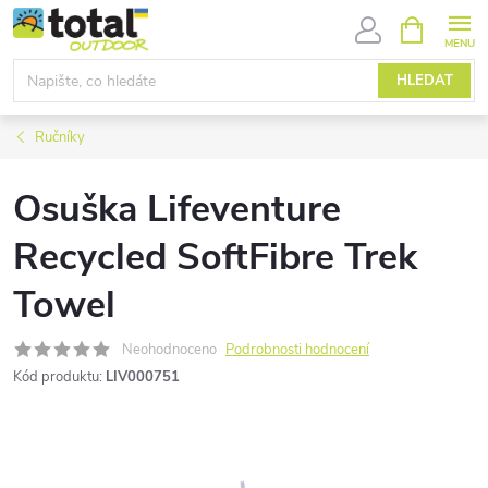
Přejít
NÁKUPNÍ
KOŠÍK
na
obsah
HLEDAT
Ručníky
Osuška Lifeventure
Recycled SoftFibre Trek
Towel
Neohodnoceno
Podrobnosti hodnocení
Kód produktu:
LIV000751