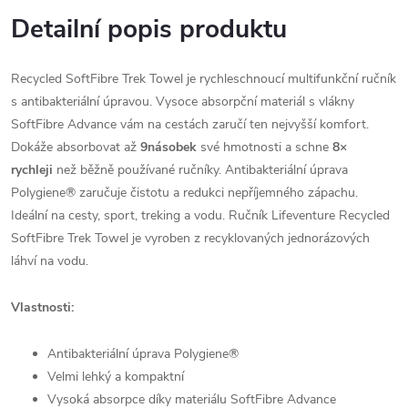
Detailní popis produktu
Recycled SoftFibre Trek Towel je rychleschnoucí multifunkční ručník
s antibakteriální úpravou. Vysoce absorpční materiál s vlákny
SoftFibre Advance vám na cestách zaručí ten nejvyšší komfort.
Dokáže absorbovat až
9násobek
své hmotnosti a schne
8×
rychleji
než běžně používané ručníky. Antibakteriální úprava
Polygiene® zaručuje čistotu a redukci nepříjemného zápachu.
Ideální na cesty, sport, treking a vodu. Ručník Lifeventure Recycled
SoftFibre Trek Towel je vyroben z recyklovaných jednorázových
láhví na vodu.
Vlastnosti:
Antibakteriální úprava Polygiene®
Velmi lehký a kompaktní
Vysoká absorpce díky materiálu SoftFibre Advance