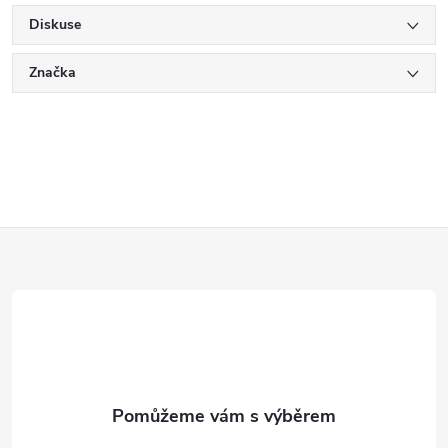
Diskuse
Značka
Z
á
p
a