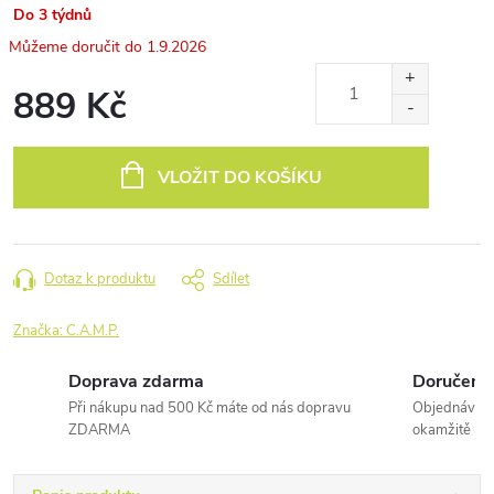
Do 3 týdnů
1.9.2026
889 Kč
Měrná
cena:
VLOŽIT DO KOŠÍKU
Dotaz k produktu
Sdílet
Značka:
C.A.M.P.
Doprava zdarma
Doručení 
Při nákupu nad 500 Kč máte od nás dopravu
Objednávky 
ZDARMA
okamžitě