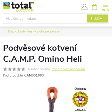
Přejít
NÁKUPNÍ
KOŠÍK
na
obsah
HLEDAT
Kotvící body, desky a otočné závěsy
Podvěsové kotvení
C.A.M.P. Omino Heli
Neohodnoceno
Podrobnosti hodnocení
Kód produktu:
CAM001660