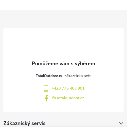
Z
á
p
a
t
TotalOutdoor.cz
í
+420 775 463 901
fb.totaloutdoor.cz
Zákaznický servis