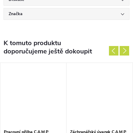
Značka
K tomuto produktu
doporučujeme ještě dokoupit
Pracovní přilba C.A.M.P.
Záchranářský úvazek C.A.M.P.