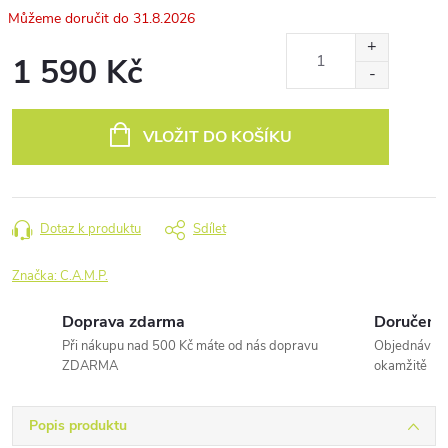
31.8.2026
1 590 Kč
Měrná
cena:
VLOŽIT DO KOŠÍKU
Dotaz k produktu
Sdílet
Značka:
C.A.M.P.
Doprava zdarma
Doručení 
Při nákupu nad 500 Kč máte od nás dopravu
Objednávky 
ZDARMA
okamžitě
Popis produktu