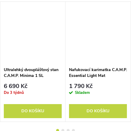
Ultralehký dvouplášťový stan
Nafukovací karimatka C.A.M.P.
C.A.M.P. Minima 1 SL
Essential Light Mat
6 690 Kč
1 790 Kč
Do 3 týdnů
Skladem
DO KOŠÍKU
DO KOŠÍKU