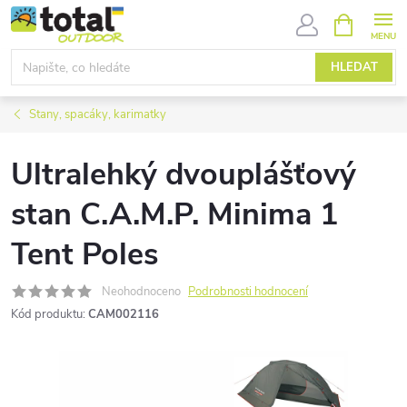
Přejít
NÁKUPNÍ
KOŠÍK
na
obsah
HLEDAT
Stany, spacáky, karimatky
Ultralehký dvouplášťový
stan C.A.M.P. Minima 1
Tent Poles
Neohodnoceno
Podrobnosti hodnocení
Kód produktu:
CAM002116