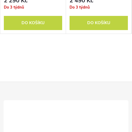
2 290 Kč
2 490 Kč
Do 3 týdnů
Do 3 týdnů
DO KOŠÍKU
DO KOŠÍKU
Z
á
p