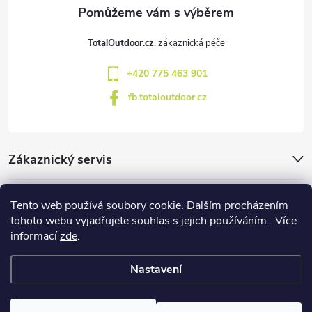
a
t
TotalOutdoor.cz
í
+420 775 463 901
fb.totaloutdoor.cz
Zákaznický servis
Značky
Tento web používá soubory cookie. Dalším procházením
tohoto webu vyjadřujete souhlas s jejich používáním.. Více
informací
zde
.
Blog
Nastavení
Copyright 2026
TotalOutdoor
. Všechna práva vyhrazena.
Upravit
nastavení cookies