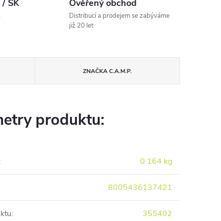
 / SK
Ověřený obchod
m
Distribucí a prodejem se zabýváme
již 20 let
ZNAČKA
C.A.M.P.
etry produktu:
:
0.164 kg
8005436137421
ktu
:
355402