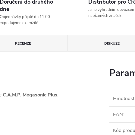
Doručení do druhého
Distributor pro ČR
dne
Jsme výhradním dovozce
nabízených značek.
Objednávky přijaté do 11:00
expedujeme okamžitě
RECENZE
DISKUZE
Param
le
C.A.M.P. Megasonic Plus
.
Hmotnost
EAN
:
Kód produ