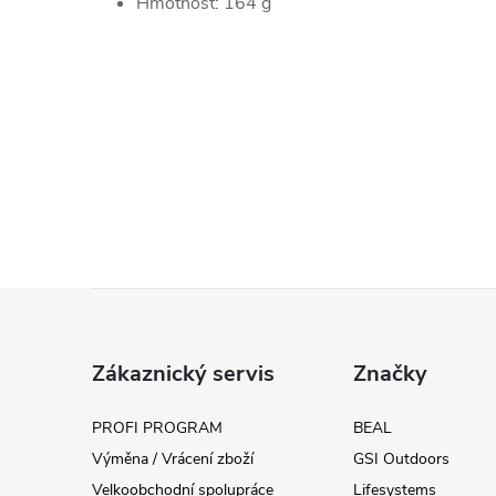
Hmotnost: 164 g
Z
á
Zákaznický servis
Značky
p
PROFI PROGRAM
BEAL
Výměna / Vrácení zboží
GSI Outdoors
a
Velkoobchodní spolupráce
Lifesystems