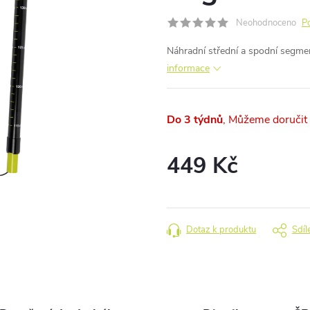
Neohodnoceno
P
Náhradní střední a spodní segmen
informace
Do 3 týdnů
449 Kč
Měrná
cena:
Dotaz k produktu
Sdíl