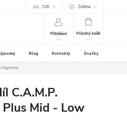
CZK
Čeština
NÁKUPNÍ
KOŠÍK
Prázdný košík
Přihlášení
ýprodej
Blog
Kontakty
Značky
ow Segments
íl C.A.M.P.
 Plus Mid - Low