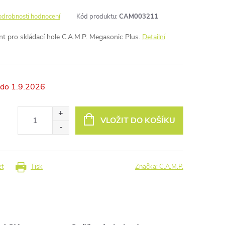
odrobnosti hodnocení
Kód produktu:
CAM003211
t pro skládací hole C.A.M.P. Megasonic Plus.
Detailní
1.9.2026
VLOŽIT DO KOŠÍKU
et
Tisk
Značka:
C.A.M.P.