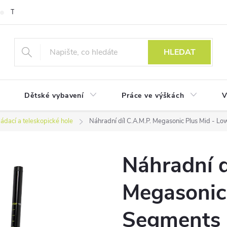
Technologie
HLEDAT
Dětské vybavení
Práce ve výškách
V
ládací a teleskopické hole
Náhradní díl C.A.M.P. Megasonic Plus Mid - L
Náhradní d
Megasonic
Segments