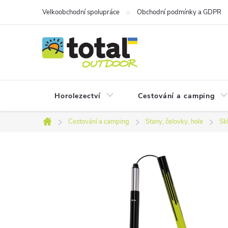
Přejít
Velkoobchodní spolupráce
Obchodní podmínky a GDPR
na
obsah
Horolezectví
Cestování a camping
Cestování a camping
Stany, čelovky, hole
Sk
Domů