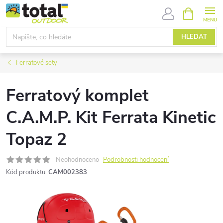
Přejít
NÁKUPNÍ
KOŠÍK
na
obsah
HLEDAT
Ferratové sety
Ferratový komplet
C.A.M.P. Kit Ferrata Kinetic
Topaz 2
Neohodnoceno
Podrobnosti hodnocení
Kód produktu:
CAM002383