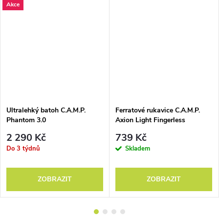
Akce
Ultralehký batoh C.A.M.P.
Ferratové rukavice C.A.M.P.
Phantom 3.0
Axion Light Fingerless
2 290 Kč
739 Kč
Do 3 týdnů
Skladem
ZOBRAZIT
ZOBRAZIT