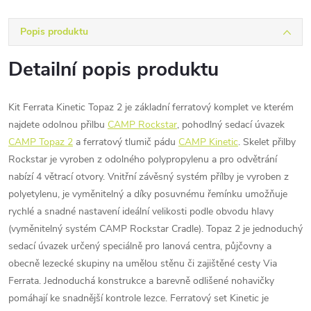
Popis produktu
Detailní popis produktu
Kit Ferrata Kinetic Topaz 2 je základní ferratový komplet ve kterém
najdete odolnou přilbu
CAMP Rockstar
, pohodlný sedací úvazek
CAMP Topaz 2
a ferratový tlumič pádu
CAMP Kinetic
. Skelet přilby
Rockstar je vyroben z odolného polypropylenu a pro odvětrání
nabízí 4 větrací otvory. Vnitřní závěsný systém přílby je vyroben z
polyetylenu, je vyměnitelný a díky posuvnému řemínku umožňuje
rychlé a snadné nastavení ideální velikosti podle obvodu hlavy
(vyměnitelný systém CAMP Rockstar Cradle). Topaz 2 je jednoduchý
sedací úvazek určený speciálně pro lanová centra, půjčovny a
obecně lezecké skupiny na umělou stěnu či zajištěné cesty Via
Ferrata. Jednoduchá konstrukce a barevně odlišené nohavičky
pomáhají ke snadnější kontrole lezce. Ferratový set Kinetic je