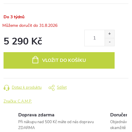
Do 3 týdnů
31.8.2026
5 290 Kč
Měrná
cena:
VLOŽIT DO KOŠÍKU
Dotaz k produktu
Sdílet
Značka:
C.A.M.P.
Doprava zdarma
Doručení 
Při nákupu nad 500 Kč máte od nás dopravu
Objednávky 
ZDARMA
okamžitě