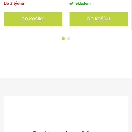
Do 3 týdnů
Skladem
DO KOŠÍKU
DO KOŠÍKU
Z
á
p
a