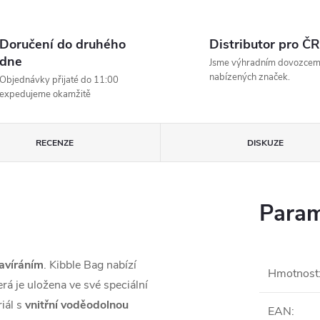
Doručení do druhého
Distributor pro ČR
dne
Jsme výhradním dovozce
nabízených značek.
Objednávky přijaté do 11:00
expedujeme okamžitě
RECENZE
DISKUZE
Param
avíráním
. Kibble Bag nabízí
Hmotnost
rá je uložena ve své speciální
iál s
vnitřní voděodolnou
EAN
: