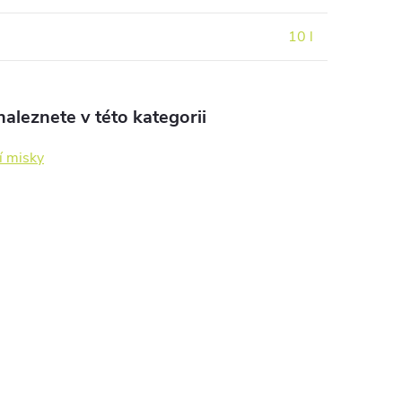
10 l
aleznete v této kategorii
í misky