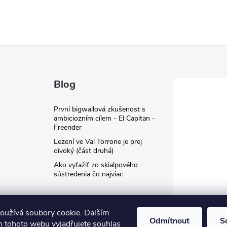
Blog
První bigwallová zkušenost s
ambiciozním cílem - El Capitan -
Freerider
Lezení ve Val Torrone je prej
divoký (část druhá)
Ako vyťažiť zo skialpového
sústredenia čo najviac
oužívá soubory cookie. Dalším
Odmítnout
S
 tohoto webu vyjadřujete souhlas