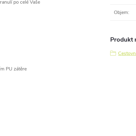
granulí po celé Vaše
Objem
:
Produkt n
Cestovn
ím PU zátěre