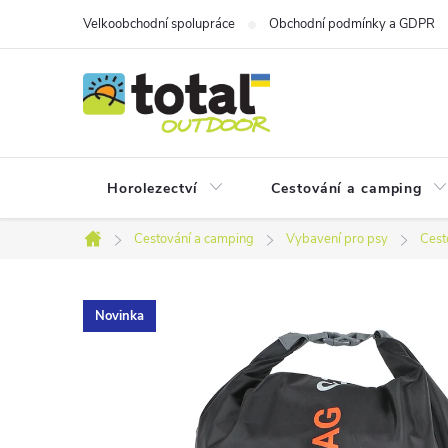
Přejít
Velkoobchodní spolupráce
Obchodní podmínky a GDPR
na
obsah
Horolezectví
Cestování a camping
Cestování a camping
Vybavení pro psy
Cest
Domů
Novinka