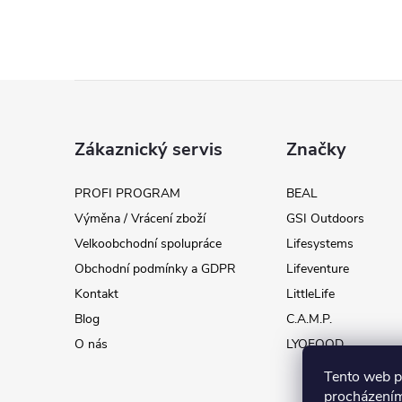
Z
á
Zákaznický servis
Značky
p
PROFI PROGRAM
BEAL
Výměna / Vrácení zboží
GSI Outdoors
a
Velkoobchodní spolupráce
Lifesystems
t
Obchodní podmínky a GDPR
Lifeventure
Kontakt
LittleLife
í
Blog
C.A.M.P.
O nás
LYOFOOD
Tento web p
procházením