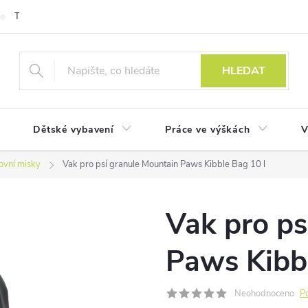
Technologie
HLEDAT
Dětské vybavení
Práce ve výškách
V
ovní misky
Vak pro psí granule Mountain Paws Kibble Bag 10 l
Vak pro ps
Paws Kibbl
Neohodnoceno
P