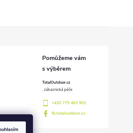
TotalOutdoor.cz
+420 775 463 901
fb.totaloutdoor.cz
ouhlasím