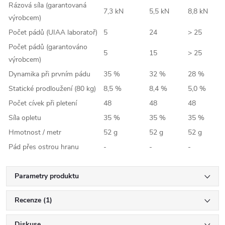
Rázová síla (garantovaná
7,3 kN
5,5 kN
8,8 kN
výrobcem)
Počet pádů (UIAA laboratoř)
5
24
> 25
Počet pádů (garantováno
5
15
> 25
výrobcem)
Dynamika při prvním pádu
35 %
32 %
28 %
Statické prodloužení (80 kg)
8,5 %
8,4 %
5,0 %
Počet cívek při pletení
48
48
48
Síla opletu
35 %
35 %
35 %
Hmotnost / metr
52 g
52 g
52 g
Pád přes ostrou hranu
-
-
-
Parametry produktu
Recenze (1)
Diskuse