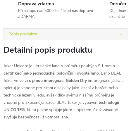
Doprava zdarma
Doručení 
Při nákupu nad 500 Kč máte od nás dopravu
Objednávky 
ZDARMA
okamžitě
Popis produktu
Detailní popis produktu
Joker Unicore je ultralehké lano o průměru pouhých 9,1 mm
s
certifikací jako jednoduché, poloviční i dvojité lano
. Lano BEAL
Joker ve verzi
s plnou impregnací Golden Dry
(impregnace jádra a
opletu) je vhodné pro zimní disciplíny jako lezení v horách nebo
technické lezení v ledu, avšak díky svému nižšímu průměru je
vhodné pro zkušenější lezce. BEAL Joker je vybaven
technologií
UNICORE®
, která pevně spojuje jádro s opletem, čímž zásadně
zvyšuje bezpečnost i životnost lana.