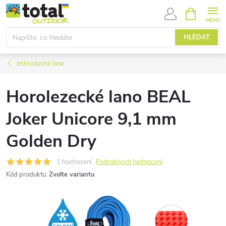
Přejít
NÁKUPNÍ
KOŠÍK
na
obsah
HLEDAT
Jednoduchá lana
Horolezecké lano BEAL
Joker Unicore 9,1 mm
Golden Dry
1 hodnocení
Podrobnosti hodnocení
Kód produktu:
Zvolte variantu