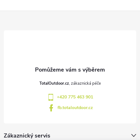
Z
á
p
a
t
TotalOutdoor.cz
í
+420 775 463 901
fb.totaloutdoor.cz
Zákaznický servis