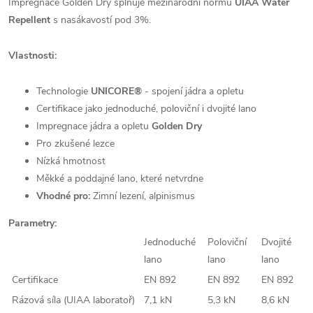
Impregnace Golden Dry splňuje mezinárodní normu
UIAA Water
Repellent
s nasákavostí pod 3%.
Vlastnosti:
Technologie
UNICORE®
- spojení jádra a opletu
Certifikace jako jednoduché, poloviční i dvojité lano
Impregnace jádra a opletu
Golden Dry
Pro zkušené lezce
Nízká hmotnost
Měkké a poddajné lano, které netvrdne
Vhodné pro:
Zimní lezení, alpinismus
Parametry:
Jednoduché
Poloviční
Dvojité
lano
lano
lano
Certifikace
EN 892
EN 892
EN 892
Rázová síla (UIAA laboratoř)
7,1 kN
5,3 kN
8,6 kN