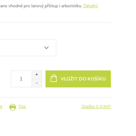
ano vhodné pro lanový přístup i arboristiku.
Detailní
VLOŽIT DO KOŠÍKU
et
Tisk
Značka:
C.A.M.P.