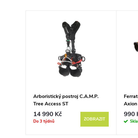
.M.P.
Arboristický postroj C.A.M.P.
Ferrat
 × 2125
Tree Access ST
Axion
14 990 Kč
990 
BRAZIT
ZOBRAZIT
Do 3 týdnů
Skl