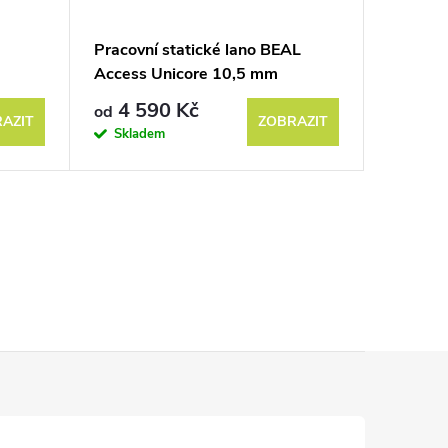
Pracovní statické lano BEAL
Statické
Access Unicore 10,5 mm
10,5 m
4 590 Kč
2 6
od
od
AZIT
ZOBRAZIT
Skladem
Do 3 týd