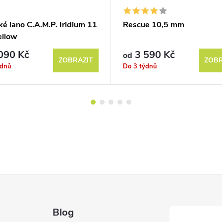
ké lano C.A.M.P. Iridium 11
Rescue 10,5 mm
llow
090 Kč
3 590 Kč
od
ZOBRAZIT
ZOBR
ýdnů
Do 3 týdnů
Blog