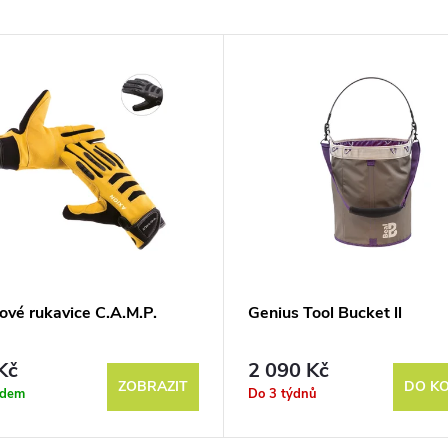
ové rukavice C.A.M.P.
Genius Tool Bucket ll
Kč
2 090 Kč
ZOBRAZIT
DO KO
adem
Do 3 týdnů