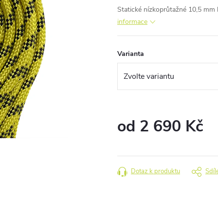
Statické nízkoprůtažné 10,5 mm l
informace
Varianta
od
2 690 Kč
Měrná
cena:
Dotaz k produktu
Sdíl