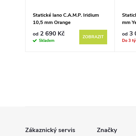
idium
Statické lano C.A.M.P. Iridium
Static
10,5 mm Orange
mm Ye
2 690 Kč
3 
od
od
BRAZIT
ZOBRAZIT
Skladem
Do 3 t
Z
á
Zákaznický servis
Značky