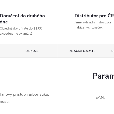
Doručení do druhého
Distributor pro ČR
dne
Jsme výhradním dovozce
nabízených značek.
Objednávky přijaté do 11:00
expedujeme okamžitě
DISKUZE
ZNAČKA
C.A.M.P.
S
Param
nový přístup i arboristiku.
EAN
:
nosti.