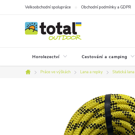
Přejít
Velkoobchodní spolupráce
Obchodní podmínky a GDPR
na
obsah
Horolezectví
Cestování a camping
Práce ve výškách
Lana a repky
Statická lana
Domů