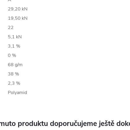
29,20 kN
19,50 kN
22
5,1 kN
3,1 %
0 %
68 g/m
38 %
2,3 %
Polyamid
muto produktu doporučujeme ještě dok