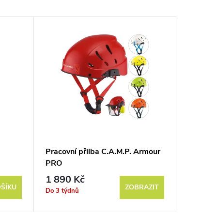
Pracovní přilba C.A.M.P. Armour
Edge G
PRO
1 890 Kč
5 090
ŠÍKU
ZOBRAZIT
Do 3 týdnů
Do 3 týd