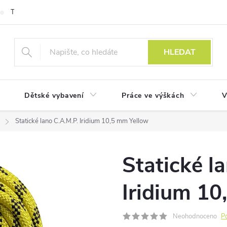
Technologie
HLEDAT
Dětské vybavení
Práce ve výškách
V
Statické lano C.A.M.P. Iridium 10,5 mm Yellow
Statické l
Iridium 10
Neohodnoceno
P