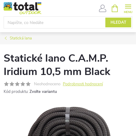
Přejít
NÁKUPNÍ
KOŠÍK
na
obsah
HLEDAT
Statická lana
Statické lano C.A.M.P.
Iridium 10,5 mm Black
Neohodnoceno
Podrobnosti hodnocení
Kód produktu:
Zvolte variantu