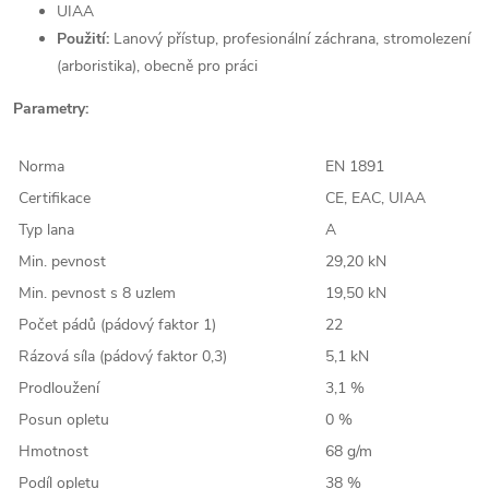
UIAA
Použití:
Lanový přístup, profesionální záchrana, stromolezení
(arboristika), obecně pro práci
Parametry:
Norma
EN 1891
Certifikace
CE, EAC, UIAA
Typ lana
A
Min. pevnost
29,20 kN
Min. pevnost s 8 uzlem
19,50 kN
Počet pádů (pádový faktor 1)
22
Rázová síla (pádový faktor 0,3)
5,1 kN
Prodloužení
3,1 %
Posun opletu
0 %
Hmotnost
68 g/m
Podíl opletu
38 %