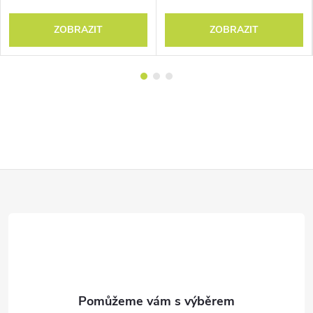
ZOBRAZIT
ZOBRAZIT
Z
á
p
a