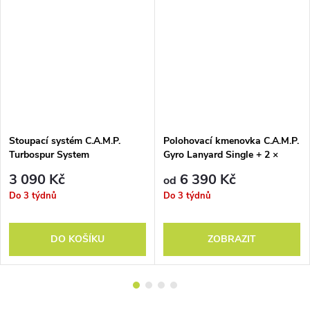
Stoupací systém C.A.M.P.
Polohovací kmenovka C.A.M.P.
Turbospur System
Gyro Lanyard Single + 2 ×
2125
3 090 Kč
6 390 Kč
od
Do 3 týdnů
Do 3 týdnů
DO KOŠÍKU
ZOBRAZIT