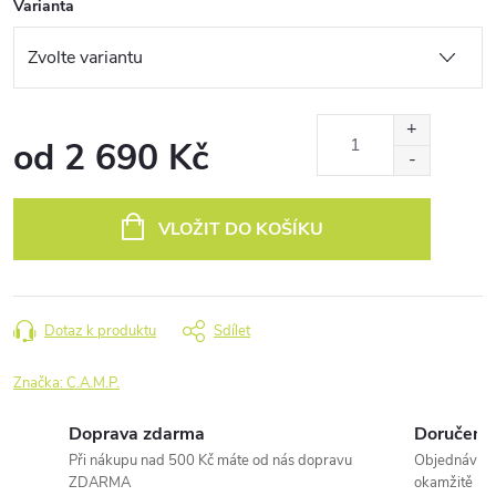
Varianta
od
2 690 Kč
Měrná
cena:
VLOŽIT DO KOŠÍKU
Dotaz k produktu
Sdílet
Značka:
C.A.M.P.
Doprava zdarma
Doručení 
Při nákupu nad 500 Kč máte od nás dopravu
Objednávky 
ZDARMA
okamžitě