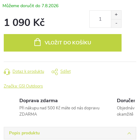
7.8.2026
1 090 Kč
Měrná
cena:
VLOŽIT DO KOŠÍKU
Dotaz k produktu
Sdílet
Značka:
GSI Outdoors
Doprava zdarma
Doručení 
Při nákupu nad 500 Kč máte od nás dopravu
Objednávky 
ZDARMA
okamžitě
Popis produktu