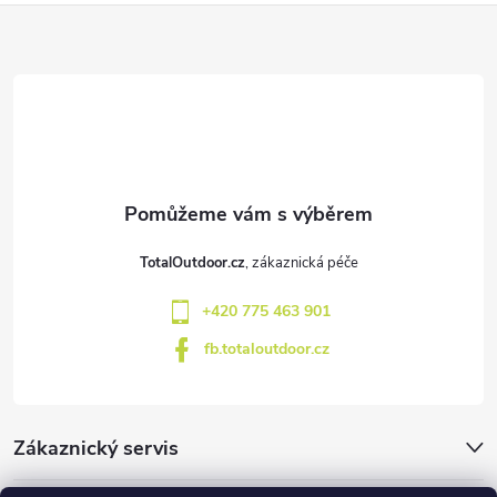
Z
á
p
a
t
TotalOutdoor.cz
í
+420 775 463 901
fb.totaloutdoor.cz
Zákaznický servis