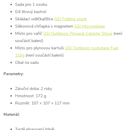
Sada pro 1 osobu
0,6 litrový kastrol
Skládací vidlička/lžíce
GSI Folding spork
Silikonová chňapka s magnetem
GSI Microgripper
Místo pro vařič
GSI Outdoors Pinnacle Canister Stove
(není
součástí balení)
Místo pro plynovou kartuši
GSI Outdoors Isobutane Fuel
110g
(není součástí balení)
Obal na sadu
Parametry:
Záruční doba: 2 roky
Hmotnost: 172 g
Rozměr: 107 × 107 × 117 mm
Materiál:
Tvrdě eloxovaný hliník