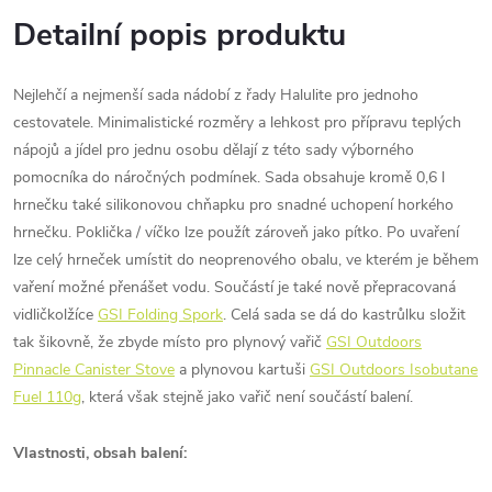
Detailní popis produktu
Nejlehčí a nejmenší sada nádobí z řady Halulite pro jednoho
cestovatele. Minimalistické rozměry a lehkost pro přípravu teplých
nápojů a jídel pro jednu osobu dělají z této sady výborného
pomocníka do náročných podmínek. Sada obsahuje kromě 0,6 l
hrnečku také silikonovou chňapku pro snadné uchopení horkého
hrnečku. Poklička / víčko lze použít zároveň jako pítko. Po uvaření
lze celý hrneček umístit do neoprenového obalu, ve kterém je během
vaření možné přenášet vodu. Součástí je také nově přepracovaná
vidličkolžíce
GSI Folding Spork
. Celá sada se dá do kastrůlku složit
tak šikovně, že zbyde místo pro plynový vařič
GSI Outdoors
Pinnacle Canister Stove
a plynovou kartuši
GSI Outdoors Isobutane
Fuel 110g
, která však stejně jako vařič není součástí balení.
Vlastnosti, obsah balení: