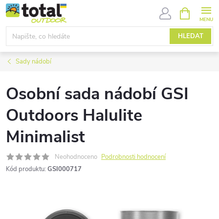
Přejít
NÁKUPNÍ
KOŠÍK
na
obsah
HLEDAT
Sady nádobí
Osobní sada nádobí GSI
Outdoors Halulite
Minimalist
Neohodnoceno
Podrobnosti hodnocení
Kód produktu:
GSI000717