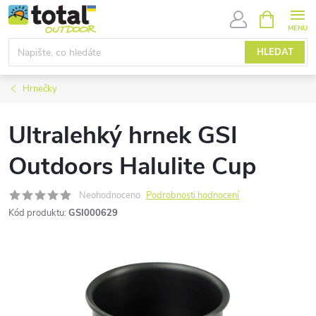
Přejít
NÁKUPNÍ
KOŠÍK
na
obsah
HLEDAT
Hrnečky
Ultralehký hrnek GSI
Outdoors Halulite Cup
Neohodnoceno
Podrobnosti hodnocení
Kód produktu:
GSI000629