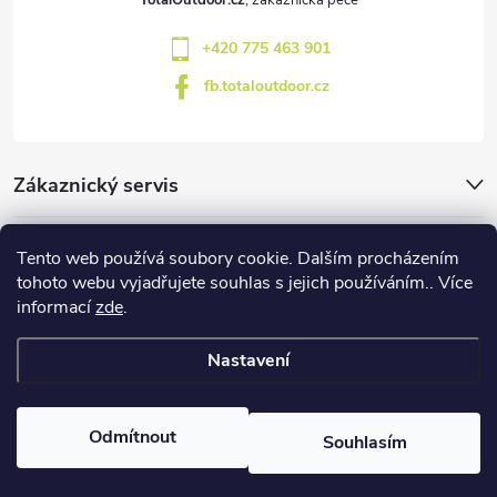
í
+420 775 463 901
fb.totaloutdoor.cz
Zákaznický servis
Značky
Tento web používá soubory cookie. Dalším procházením
tohoto webu vyjadřujete souhlas s jejich používáním.. Více
informací
zde
.
Blog
Nastavení
Copyright 2026
TotalOutdoor
. Všechna práva vyhrazena.
Upravit
nastavení cookies
Odmítnout
Souhlasím
Vytvořil Shoptet