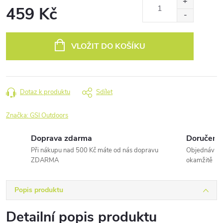
459 Kč
Měrná
cena:
VLOŽIT DO KOŠÍKU
Dotaz k produktu
Sdílet
Značka:
GSI Outdoors
Doprava zdarma
Doručení 
Při nákupu nad 500 Kč máte od nás dopravu
Objednávky 
ZDARMA
okamžitě
Popis produktu
Detailní popis produktu