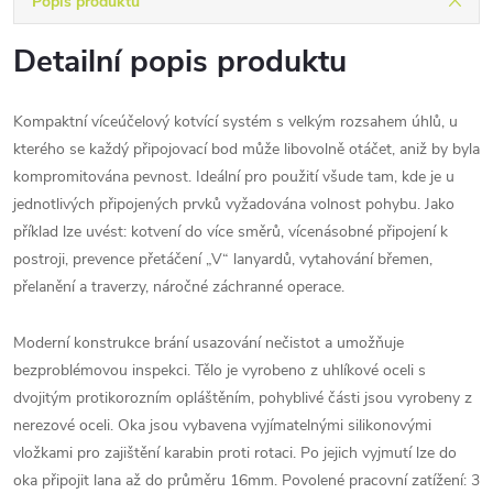
Popis produktu
Detailní popis produktu
Kompaktní víceúčelový kotvící systém s velkým rozsahem úhlů, u
kterého se každý připojovací bod může libovolně otáčet, aniž by byla
kompromitována pevnost. Ideální pro použití všude tam, kde je u
jednotlivých připojených prvků vyžadována volnost pohybu. Jako
příklad lze uvést: kotvení do více směrů, vícenásobné připojení k
postroji, prevence přetáčení „V“ lanyardů, vytahování břemen,
přelanění a traverzy, náročné záchranné operace.
Moderní konstrukce brání usazování nečistot a umožňuje
bezproblémovou inspekci. Tělo je vyrobeno z uhlíkové oceli s
dvojitým protikorozním opláštěním, pohyblivé části jsou vyrobeny z
nerezové oceli. Oka jsou vybavena vyjímatelnými silikonovými
vložkami pro zajištění karabin proti rotaci. Po jejich vyjmutí lze do
oka připojit lana až do průměru 16mm. Povolené pracovní zatížení: 3