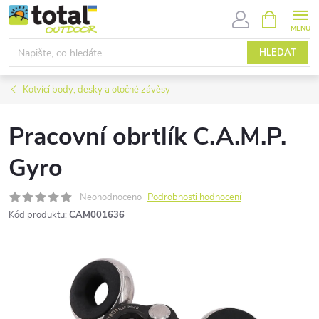
Přejít
NÁKUPNÍ
KOŠÍK
na
obsah
HLEDAT
Kotvící body, desky a otočné závěsy
Pracovní obrtlík C.A.M.P.
Gyro
Neohodnoceno
Podrobnosti hodnocení
Kód produktu:
CAM001636