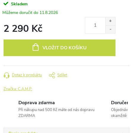
Skladem
11.8.2026
2 290 Kč
Měrná
cena:
VLOŽIT DO KOŠÍKU
Dotaz k produktu
Sdílet
Značka:
C.A.M.P.
Doprava zdarma
Doručení 
Při nákupu nad 500 Kč máte od nás dopravu
Objednávky 
ZDARMA
okamžitě