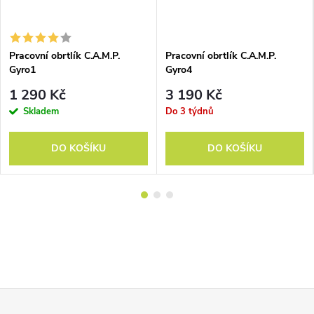
Pracovní obrtlík C.A.M.P.
Pracovní obrtlík C.A.M.P.
Gyro1
Gyro4
1 290 Kč
3 190 Kč
Skladem
Do 3 týdnů
DO KOŠÍKU
DO KOŠÍKU
Z