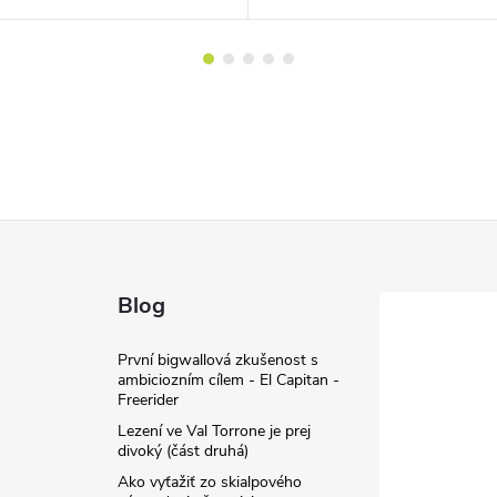
Blog
První bigwallová zkušenost s
ambiciozním cílem - El Capitan -
Freerider
Lezení ve Val Torrone je prej
divoký (část druhá)
Ako vyťažiť zo skialpového