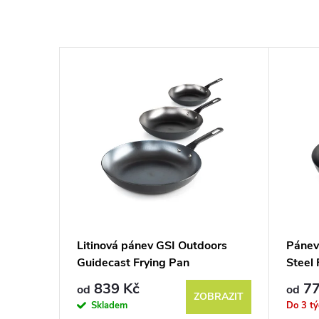
SI
Litinová pánev GSI Outdoors
Pánev
kset
Guidecast Frying Pan
Steel
839 Kč
77
od
od
KOŠÍKU
ZOBRAZIT
Skladem
Do 3 t