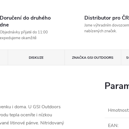
Doručení do druhého
Distributor pro ČR
dne
Jsme výhradním dovozce
nabízených značek.
Objednávky přijaté do 11:00
expedujeme okamžitě
DISKUZE
ZNAČKA
GSI OUTDOORS
S
Param
í venku i doma. U GSI Outdoors
Hmotnost
odu tepla oceníte i nízkou
ané litinové pánve. Nitridovaný
EAN
: