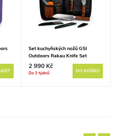
oors
Set kuchyňských nožů GSI
Camping
Outdoors Rakau Knife Set
Rakau P
2 990 Kč
1 590
AZIT
DO KOŠÍKU
Do 3 týdnů
Sklad