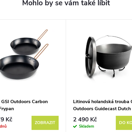
 GSI Outdoors Carbon
Litinová holandská trouba 
 Frypan
Outdoors Guidecast Dutch
4,7 l
9 Kč
2 490 Kč
ZOBRAZIT
DO KO
ýdnů
Skladem