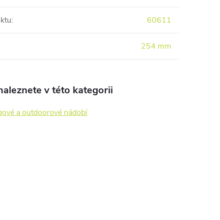
ktu
:
60611
254 mm
aleznete v této kategorii
ové a outdoorové nádobí