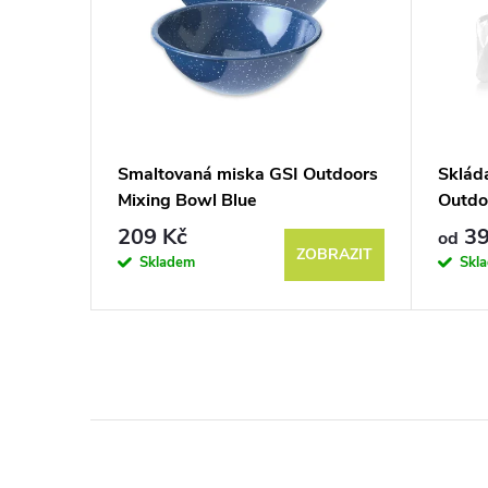
doors
Smaltovaná miska GSI Outdoors
Sklád
Cup 444
Mixing Bowl Blue
Outdo
209 Kč
39
od
BRAZIT
ZOBRAZIT
Skladem
Skl