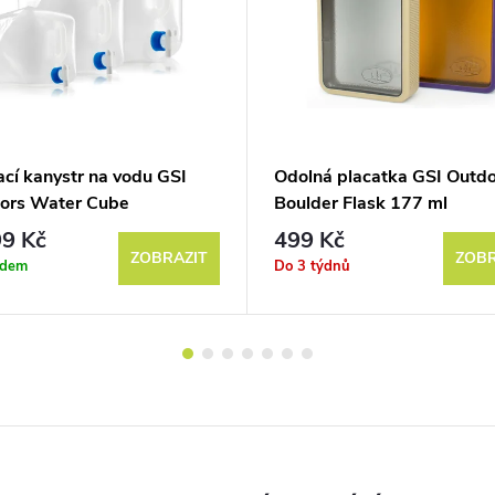
ací kanystr na vodu GSI
Odolná placatka GSI Outd
ors Water Cube
Boulder Flask 177 ml
9 Kč
499 Kč
ZOBRAZIT
ZOBR
adem
Do 3 týdnů