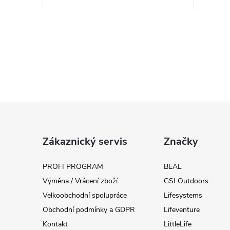
Z
á
Zákaznický servis
Značky
p
PROFI PROGRAM
BEAL
Výměna / Vrácení zboží
GSI Outdoors
a
Velkoobchodní spolupráce
Lifesystems
t
Obchodní podmínky a GDPR
Lifeventure
Kontakt
LittleLife