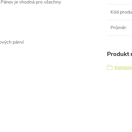
i. Pánev je vhodná pro všechny
Kód produ
Průměr
:
ových pánví
Produkt n
Kemping