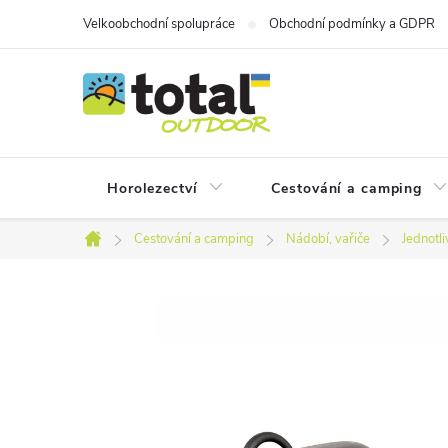
Přejít
Velkoobchodní spolupráce
Obchodní podmínky a GDPR
na
obsah
Horolezectví
Cestování a camping
Cestování a camping
Nádobí, vařiče
Jednotl
Domů