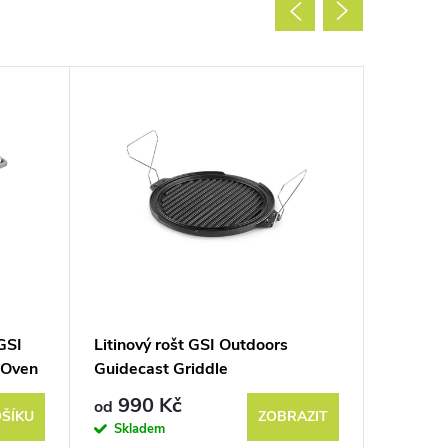
GSI
Litinový rošt GSI Outdoors
Sada li
 Oven
Guidecast Griddle
Outdoor
990 Kč
3 290
od
ŠÍKU
ZOBRAZIT
Skladem
Do 3 týd