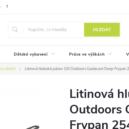
Technologie
HLEDAT
Dětské vybavení
Práce ve výškách
V
ivé nádobí
Litinová hluboká pánev GSI Outdoors Guidecast Deep Frypan
Litinová h
Outdoors 
Frypan 2