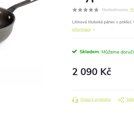
Neohodnoceno
P
Litinová hluboká pánev s poklicí
informace
Skladem
2 090 Kč
Měrná
cena:
Dotaz k produktu
Sdíl