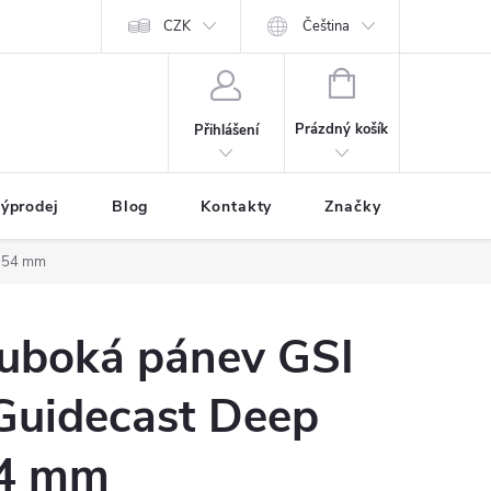
CZK
Čeština
NÁKUPNÍ
KOŠÍK
Prázdný košík
Přihlášení
ýprodej
Blog
Kontakty
Značky
 254 mm
luboká pánev GSI
Guidecast Deep
54 mm