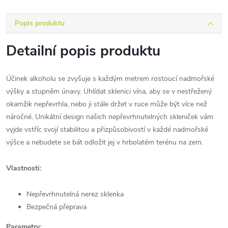
Popis produktu
Detailní popis produktu
Účinek alkoholu se zvyšuje s každým metrem rostoucí nadmořské
výšky a stupněm únavy. Uhlídat sklenici vína, aby se v nestřežený
okamžik nepřevrhla, nebo ji stále držet v ruce může být více než
náročné. Unikátní design našich nepřevrhnutelných skleniček vám
vyjde vstříc svojí stabilitou a přizpůsobivostí v každé nadmořské
výšce a nebudete se bát odložit jej v hrbolatém terénu na zem.
Vlastnosti:
Nepřevrhnutelná nerez sklenka
Bezpečná přeprava
Parametry: