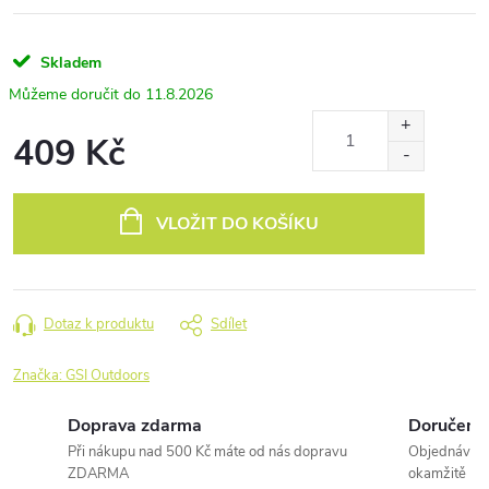
Skladem
11.8.2026
409 Kč
Měrná
cena:
VLOŽIT DO KOŠÍKU
Dotaz k produktu
Sdílet
Značka:
GSI Outdoors
Doprava zdarma
Doručení 
Při nákupu nad 500 Kč máte od nás dopravu
Objednávky 
ZDARMA
okamžitě