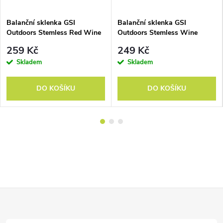
Balanční sklenka GSI
Balanční sklenka GSI
Outdoors Stemless Red Wine
Outdoors Stemless Wine
Glass
Glass
259 Kč
249 Kč
Skladem
Skladem
DO KOŠÍKU
DO KOŠÍKU
Z