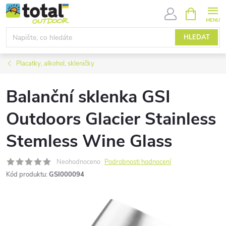
Přejít
NÁKUPNÍ
KOŠÍK
na
obsah
HLEDAT
Placatky, alkohol, skleničky
Balanční sklenka GSI
Outdoors Glacier Stainless
Stemless Wine Glass
Neohodnoceno
Podrobnosti hodnocení
Kód produktu:
GSI000094