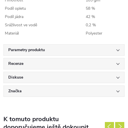
Hmotnost
105 g/m
Podíl opletu
58 %
Podíl jádra
42 %
Srážlivost ve vodě
0,2 %
Materiál
Polyester
Parametry produktu
Recenze
Diskuse
Značka
K tomuto produktu
doporučujeme ještě dokoupit