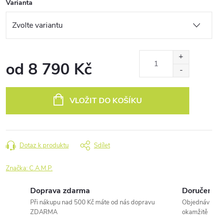
Varianta
od
8 790 Kč
Měrná
cena:
VLOŽIT DO KOŠÍKU
Dotaz k produktu
Sdílet
Značka:
C.A.M.P.
Doprava zdarma
Doručení 
Při nákupu nad 500 Kč máte od nás dopravu
Objednávky 
ZDARMA
okamžitě