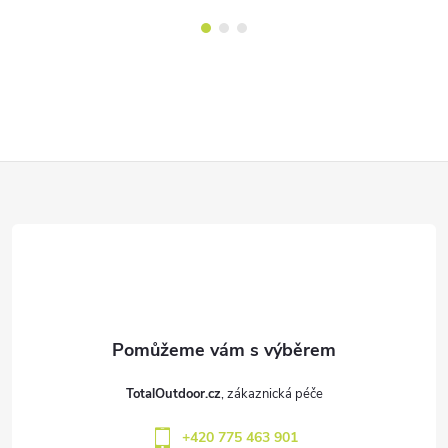
Z
á
p
a
t
TotalOutdoor.cz
í
+420 775 463 901