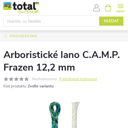
Přejít
NÁKUPNÍ
KOŠÍK
na
obsah
HLEDAT
Arboristická lana
Arboristické lano C.A.M.P.
Frazen 12,2 mm
Neohodnoceno
Podrobnosti hodnocení
Kód produktu:
Zvolte variantu