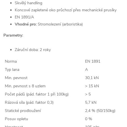
Skvělý handling
Koncové zapletené oko průchozí přes mechanické prusíky
EN 1891/A
Vhodné pro:
Stromolezení (arboristika)
Parametry:
Záruční doba: 2 roky
Norma
EN 1891
Typ lana
A
Min. pevnost
30,1 kN
Min. pevnost s 8 uzlem
> 15 kN
Počet pádů (pád. faktor 1 při 100kg)
> 5
Rázová síla (pád. faktor 0,3)
5,7 kN
Statické prodloužení
2,4 % (50/150kg)
Posuv opletu
0 %