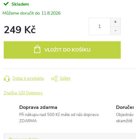
Skladem
11.8.2026
249 Kč
Měrná
cena:
VLOŽIT DO KOŠÍKU
Dotaz k produktu
Sdílet
Značka:
GSI Outdoors
Doprava zdarma
Doručení 
Při nákupu nad 500 Kč máte od nás dopravu
Objednávky 
ZDARMA
okamžitě