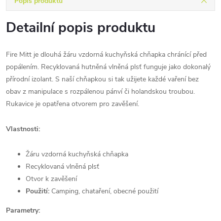
Popis produktu
Detailní popis produktu
Fire Mitt je dlouhá žáru vzdorná kuchyňská chňapka chránící před
popálením. Recyklovaná hutněná vlněná plsť funguje jako dokonalý
přírodní izolant. S naší chňapkou si tak užijete každé vaření bez
obav z manipulace s rozpálenou pánví či holandskou troubou.
Rukavice je opatřena otvorem pro zavěšení.
Vlastnosti:
Žáru vzdorná kuchyňská chňapka
Recyklovaná vlněná plsť
Otvor k zavěšení
Použití:
Camping, chataření, obecné použití
Parametry: