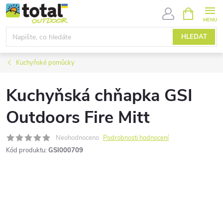
Přejít
NÁKUPNÍ
KOŠÍK
na
obsah
HLEDAT
Kuchyňské pomůcky
Kuchyňská chňapka GSI
Outdoors Fire Mitt
Neohodnoceno
Podrobnosti hodnocení
Kód produktu:
GSI000709