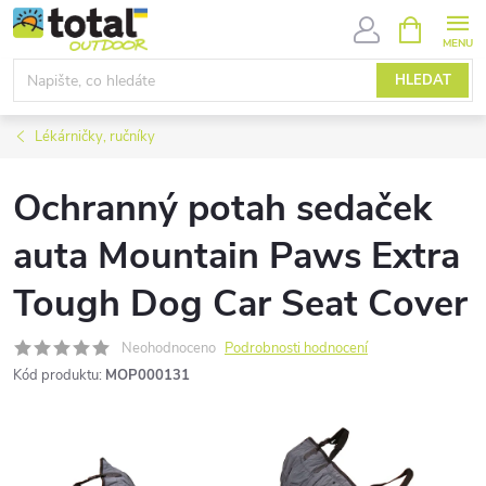
Přejít
NÁKUPNÍ
KOŠÍK
na
obsah
HLEDAT
Lékárničky, ručníky
Ochranný potah sedaček
auta Mountain Paws Extra
Tough Dog Car Seat Cover
Neohodnoceno
Podrobnosti hodnocení
Kód produktu:
MOP000131