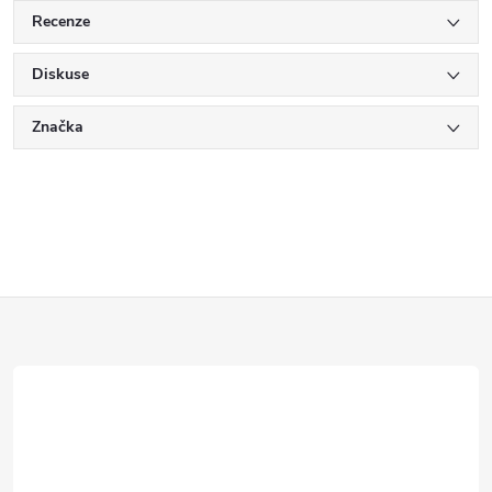
Recenze
Diskuse
Značka
Z
á
p
a