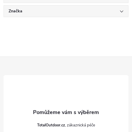
Značka
Z
á
p
a
t
TotalOutdoor.cz