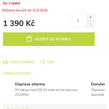
Do 3 týdnů
31.8.2026
1 390 Kč
Měrná
cena:
VLOŽIT DO KOŠÍKU
Dotaz k produktu
Sdílet
Značka:
Lifeventure
Doprava zdarma
Doručení 
Při nákupu nad 500 Kč máte od nás dopravu
Objednávky 
ZDARMA
okamžitě