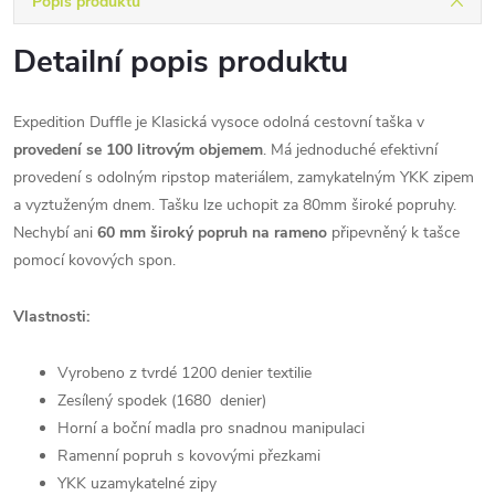
Popis produktu
Detailní popis produktu
Expedition Duffle je Klasická vysoce odolná cestovní taška v
provedení se 100 litrovým objemem
. Má jednoduché efektivní
provedení s odolným ripstop materiálem, zamykatelným YKK zipem
a vyztuženým dnem. Tašku lze uchopit za 80mm široké popruhy.
Nechybí ani
60 mm široký popruh na rameno
připevněný k tašce
pomocí kovových spon.
Vlastnosti:
Vyrobeno z tvrdé 1200 denier textilie
Zesílený spodek (1680 denier)
Horní a boční madla pro snadnou manipulaci
Ramenní popruh s kovovými přezkami
YKK uzamykatelné zipy