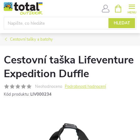
Přejít
NÁKUPNÍ
KOŠÍK
na
obsah
HLEDAT
Cestovní tašky a batohy
Cestovní taška Lifeventure
Expedition Duffle
Neohodnoceno
Podrobnosti hodnocení
Kód produktu:
LIV000234