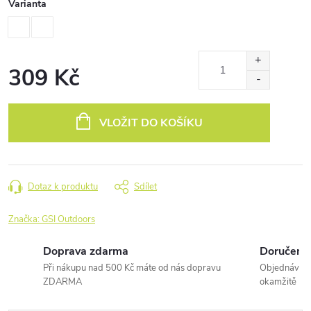
Varianta
309 Kč
Měrná
cena:
VLOŽIT DO KOŠÍKU
Dotaz k produktu
Sdílet
Značka:
GSI Outdoors
Doprava zdarma
Doručení 
Při nákupu nad 500 Kč máte od nás dopravu
Objednávky 
ZDARMA
okamžitě