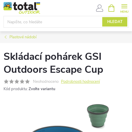
Přejít
NÁKUPNÍ
KOŠÍK
na
obsah
HLEDAT
Plastové nádobí
Skládací pohárek GSI
Outdoors Escape Cup
Neohodnoceno
Podrobnosti hodnocení
Kód produktu:
Zvolte variantu