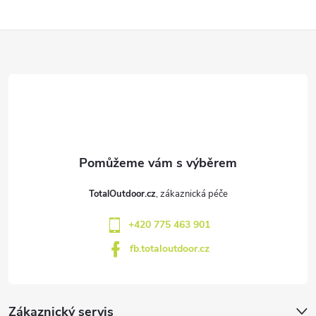
Z
á
p
a
t
TotalOutdoor.cz
í
+420 775 463 901
fb.totaloutdoor.cz
Zákaznický servis