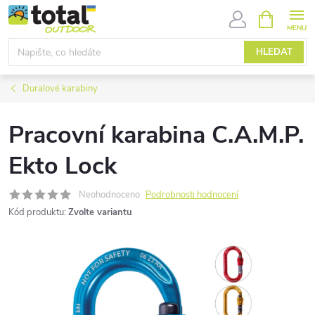
Přejít
NÁKUPNÍ
KOŠÍK
na
obsah
HLEDAT
Duralové karabiny
Pracovní karabina C.A.M.P.
Ekto Lock
Neohodnoceno
Podrobnosti hodnocení
Kód produktu:
Zvolte variantu