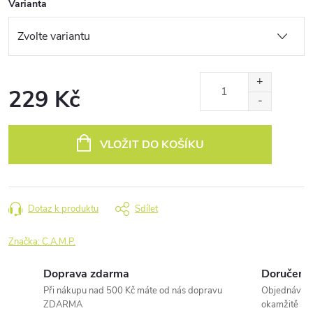
Varianta
229 Kč
Měrná
cena:
VLOŽIT DO KOŠÍKU
Dotaz k produktu
Sdílet
Značka:
C.A.M.P.
Doprava zdarma
Doručení 
Při nákupu nad 500 Kč máte od nás dopravu
Objednávky 
ZDARMA
okamžitě