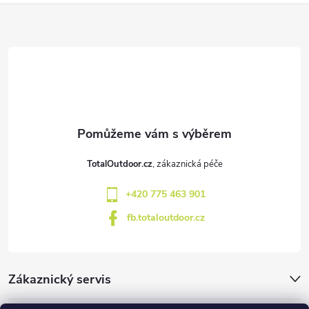
Z
á
p
a
t
TotalOutdoor.cz
í
+420 775 463 901
fb.totaloutdoor.cz
Zákaznický servis