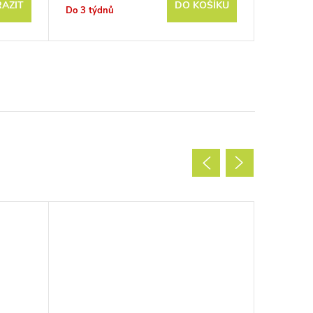
AZIT
DO KOŠÍKU
Do 3 týdnů
Sklad