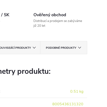
 / SK
Ověřený obchod
m
Distribucí a prodejem se zabýváme
již 20 let
OUVISEJÍCÍ PRODUKTY
PODOBNÉ PRODUKTY
etry produktu:
:
0.51 kg
8005436131320