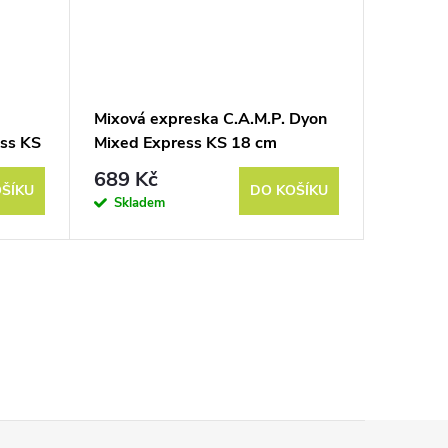
Mixová expreska C.A.M.P. Dyon
Ultrale
ess KS
Mixed Express KS 18 cm
C.A.M.P
KS Dyn
689 Kč
509 K
ŠÍKU
DO KOŠÍKU
Skladem
Do 3 týd