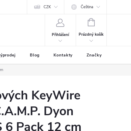
CZK
Čeština
NÁKUPNÍ
KOŠÍK
Prázdný košík
Přihlášení
ýprodej
Blog
Kontakty
Značky
cm
ových KeyWire
C.A.M.P. Dyon
S 6 Pack 12 cm