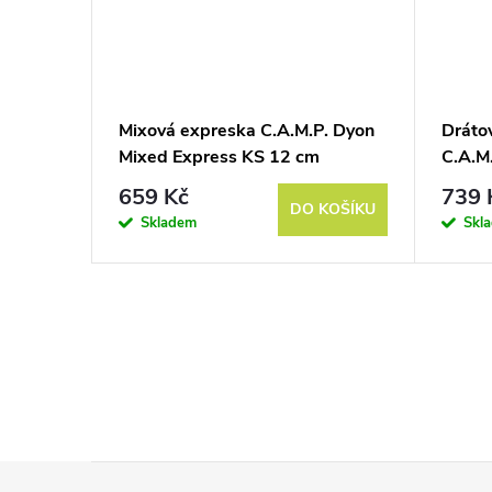
resek
Mixová expreska C.A.M.P. Dyon
Dráto
Mixed Express KS 12 cm
C.A.M
659 Kč
739 
KOŠÍKU
DO KOŠÍKU
Skladem
Skl
Z