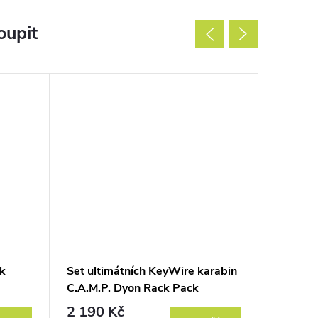
oupit
k
Set ultimátních KeyWire karabin
Lékárni
C.A.M.P. Dyon Rack Pack
First Ai
2 190 Kč
589 K