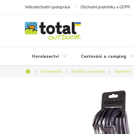
Přejít
Velkoobchodní spolupráce
Obchodní podmínky a GDPR
na
obsah
Horolezectví
Cestování a camping
Horolezectví
Karabiny, expresky
Expresky
Domů