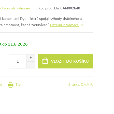
odrobnosti hodnocení
Kód produktu:
CAM002640
 karabinami Dyon, které spojují výhody drátěného a
ká hmotnost, žádné zadrhávání.
Detailní informace
11.8.2026
VLOŽIT DO KOŠÍKU
et
Tisk
Značka:
C.A.M.P.