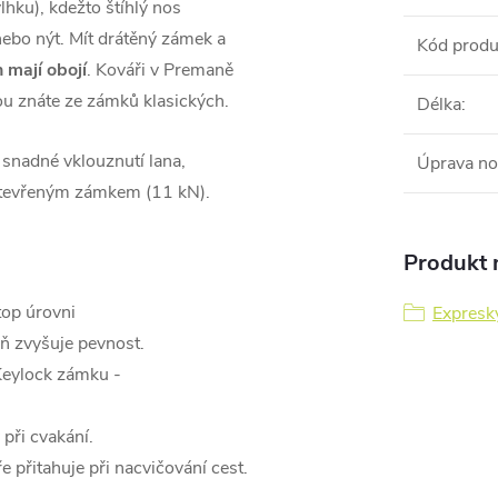
lhku), kdežto štíhlý nos
ebo nýt. Mít drátěný zámek a
Kód produ
 mají obojí
. Kováři v Premaně
ou znáte ze zámků klasických.
Délka
:
snadné vklouznutí lana,
Úprava n
otevřeným zámkem (11 kN).
Produkt n
top úrovni
Expresk
ň zvyšuje pevnost.
Keylock zámku -
při cvakání.
přitahuje při nacvičování cest.