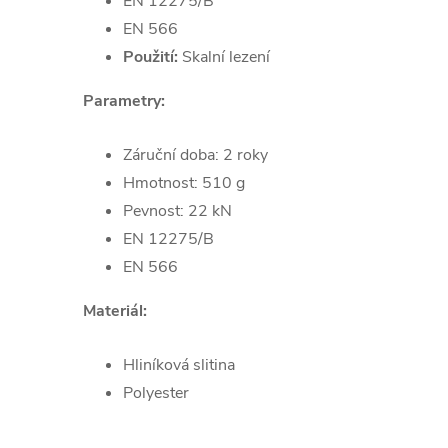
EN 12275/B
EN 566
Použití:
Skalní lezení
Parametry:
Záruční doba: 2 roky
Hmotnost: 510 g
Pevnost: 22 kN
EN 12275/B
EN 566
Materiál:
Hliníková slitina
Polyester