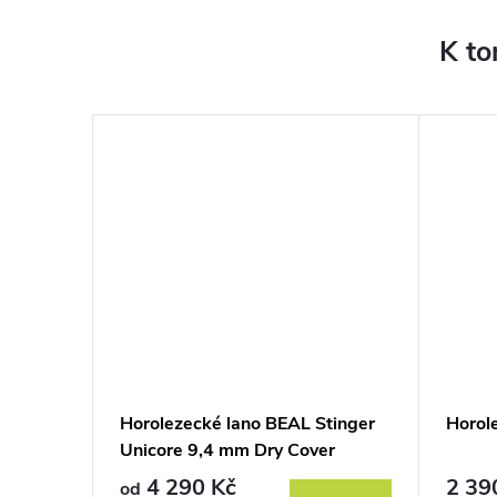
K to
ek
Horolezecké lano BEAL Stinger
Horol
Unicore 9,4 mm Dry Cover
4 290 Kč
2 39
od