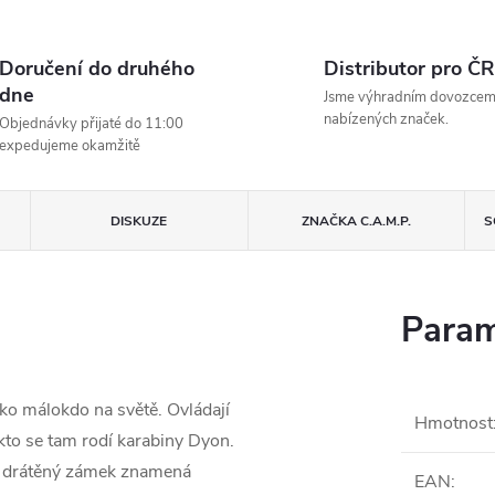
Doručení do druhého
Distributor pro ČR
dne
Jsme výhradním dovozce
nabízených značek.
Objednávky přijaté do 11:00
expedujeme okamžitě
DISKUZE
ZNAČKA
C.A.M.P.
S
Param
ako málokdo na světě. Ovládají
Hmotnost
akto se tam rodí karabiny Dyon.
mi: drátěný zámek znamená
EAN
: