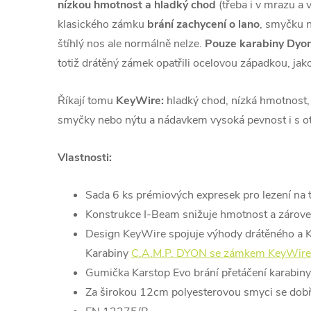
nízkou hmotnost a hladký chod
(třeba i v mrazu a v
klasického zámku
brání zachycení o lano
, smyčku n
štíhlý nos ale normálně nelze.
Pouze karabiny Dyon
totiž drátěný zámek opatřili ocelovou západkou, jak
Říkají tomu
KeyWire:
hladký chod, nízká hmotnost, 
smyčky nebo nýtu a nádavkem vysoká pevnost i s 
Vlastnosti:
Sada 6 ks prémiových expresek pro lezení na 
Konstrukce I-Beam snižuje hmotnost a zárove
Design KeyWire spojuje výhody drátěného a 
Karabiny
C.A.M.P. DYON se zámkem KeyWire
Gumička Karstop Evo brání přetáčení karabiny 
Za širokou 12cm polyesterovou smyci se dobře 