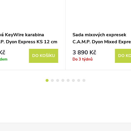
vá KeyWire karabina
Sada mixových expresek
.P. Dyon Express KS 12 cm
C.A.M.P. Dyon Mixed Expr
6 Pack 12 cm
Kč
3 890 Kč
DO KOŠÍKU
DO KO
adem
Do 3 týdnů