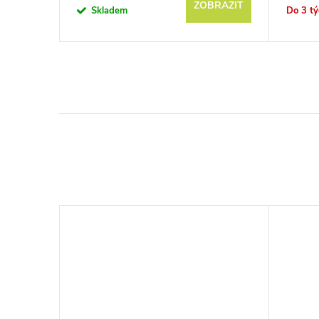
BRAZIT
ZOBRAZIT
Skladem
Do 3 t