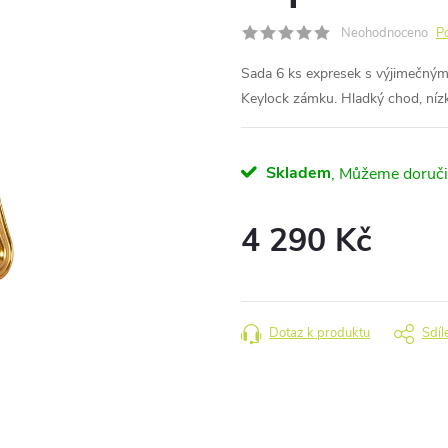
Neohodnoceno
P
Sada 6 ks expresek s výjimečnými
Keylock zámku. Hladký chod, níz
Skladem
4 290 Kč
Měrná
cena:
Dotaz k produktu
Sdíl