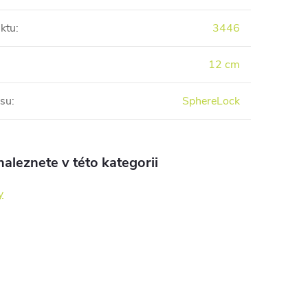
ktu
:
3446
12 cm
osu
:
SphereLock
aleznete v této kategorii
y