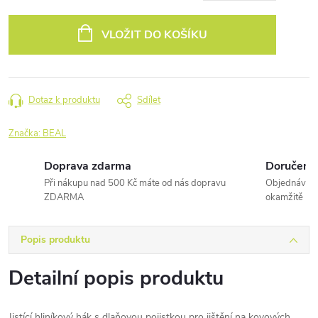
Měrná
cena:
VLOŽIT DO KOŠÍKU
Dotaz k produktu
Sdílet
Značka:
BEAL
Doprava zdarma
Doručení 
Při nákupu nad 500 Kč máte od nás dopravu
Objednávky 
ZDARMA
okamžitě
Popis produktu
Detailní popis produktu
Jistící hliníkový hák s dlaňovou pojistkou pro jištění na kovových