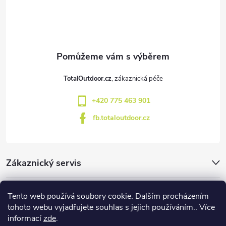
p
a
t
TotalOutdoor.cz
í
+420 775 463 901
fb.totaloutdoor.cz
Zákaznický servis
Značky
Tento web používá soubory cookie. Dalším procházením
tohoto webu vyjadřujete souhlas s jejich používáním.. Více
informací
zde
.
Blog