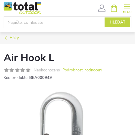
Přejít
NÁKUPNÍ
KOŠÍK
na
obsah
HLEDAT
Háky
Air Hook L
Neohodnoceno
Podrobnosti hodnocení
Kód produktu:
BEA000949