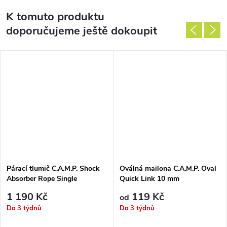
K tomuto produktu
doporučujeme ještě dokoupit
Párací tlumič C.A.M.P. Shock
Oválná mailona C.A.M.P. Oval
Absorber Rope Single
Quick Link 10 mm
1 190 Kč
119 Kč
od
Do 3 týdnů
Do 3 týdnů