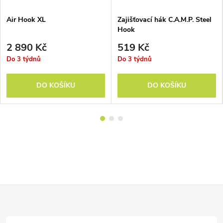
Air Hook XL
Zajišťovací hák C.A.M.P. Steel
Hook
2 890 Kč
519 Kč
Do 3 týdnů
Do 3 týdnů
DO KOŠÍKU
DO KOŠÍKU
Z
á