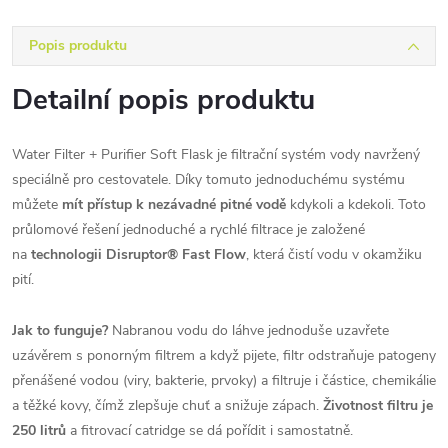
Popis produktu
Detailní popis produktu
Water Filter + Purifier Soft Flask je filtrační systém vody navržený
speciálně pro cestovatele. Díky tomuto jednoduchému systému
můžete
mít přístup k nezávadné pitné vodě
kdykoli a kdekoli. Toto
průlomové řešení jednoduché a rychlé filtrace je založené
na
technologii Disruptor® Fast Flow
, která čistí vodu v okamžiku
pití.
Jak to funguje?
Nabranou vodu do láhve jednoduše uzavřete
uzávěrem s ponorným filtrem a když pijete, filtr odstraňuje patogeny
přenášené vodou (viry, bakterie, prvoky) a filtruje i částice, chemikálie
a těžké kovy, čímž zlepšuje chuť a snižuje zápach.
Životnost filtru je
250 litrů
a fitrovací catridge se dá pořídit i samostatně.