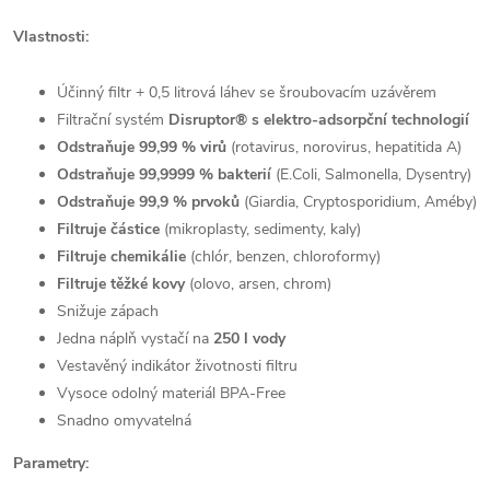
Vlastnosti:
Účinný filtr + 0,5 litrová láhev se šroubovacím uzávěrem
Filtrační systém
Disruptor® s elektro-adsorpční technologií
Odstraňuje 99,99 % virů
(rotavirus, norovirus, hepatitida A)
Odstraňuje 99,9999 % bakterií
(E.Coli, Salmonella, Dysentry)
Odstraňuje 99,9 % prvoků
(Giardia, Cryptosporidium, Améby)
Filtruje částice
(mikroplasty, sedimenty, kaly)
Filtruje chemikálie
(chlór, benzen, chloroformy)
Filtruje těžké kovy
(olovo, arsen, chrom)
Snižuje zápach
Jedna náplň vystačí na
250 l vody
Vestavěný indikátor životnosti filtru
Vysoce odolný materiál BPA-Free
Snadno omyvatelná
Parametry: