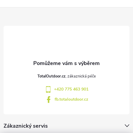
Z
á
p
a
t
TotalOutdoor.cz
í
+420 775 463 901
fb.totaloutdoor.cz
Zákaznický servis