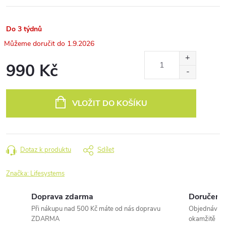
Do 3 týdnů
1.9.2026
990 Kč
Měrná
cena:
VLOŽIT DO KOŠÍKU
Dotaz k produktu
Sdílet
Značka:
Lifesystems
Doprava zdarma
Doručení 
Při nákupu nad 500 Kč máte od nás dopravu
Objednávky 
ZDARMA
okamžitě