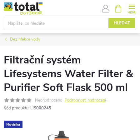
Přejít
NÁKUPNÍ
KOŠÍK
na
obsah
HLEDAT
Dezinfekce vody
Filtrační systém
Lifesystems Water Filter &
Purifier Soft Flask 500 ml
Neohodnoceno
Podrobnosti hodnocení
Kód produktu:
LIS000245
Novinka