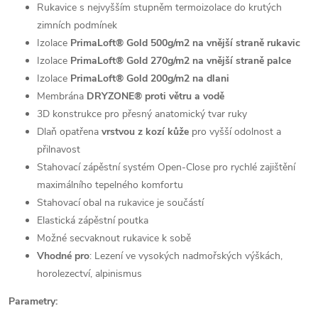
Rukavice s nejvyšším stupněm termoizolace do krutých
zimních podmínek
Izolace
PrimaLoft® Gold 500g/m2 na vnější straně rukavic
Izolace
PrimaLoft® Gold 270g/m2 na vnější straně palce
Izolace
PrimaLoft® Gold 200g/m2 na dlani
Membrána
DRYZONE® proti větru a vodě
3D konstrukce pro přesný anatomický tvar ruky
Dlaň opatřena
vrstvou z kozí kůže
pro vyšší odolnost a
přilnavost
Stahovací zápěstní systém Open-Close pro rychlé zajištění
maximálního tepelného komfortu
Stahovací obal na rukavice je součástí
Elastická zápěstní poutka
Možné secvaknout rukavice k sobě
Vhodné pro
: Lezení ve vysokých nadmořských výškách,
horolezectví, alpinismus
Parametry: