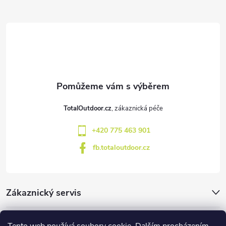
Z
á
p
a
t
TotalOutdoor.cz
í
+420 775 463 901
fb.totaloutdoor.cz
Zákaznický servis
Značky