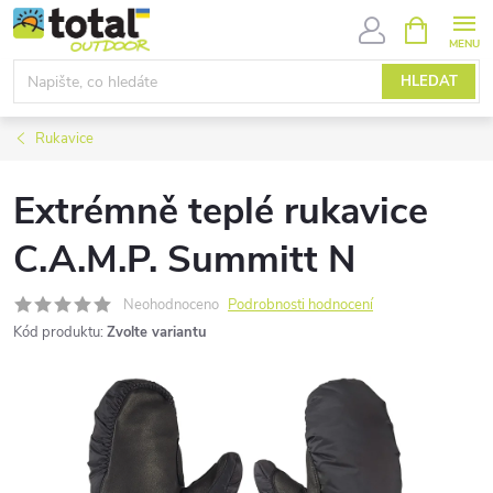
Přejít
NÁKUPNÍ
KOŠÍK
na
obsah
HLEDAT
Rukavice
Extrémně teplé rukavice
C.A.M.P. Summitt N
Neohodnoceno
Podrobnosti hodnocení
Kód produktu:
Zvolte variantu