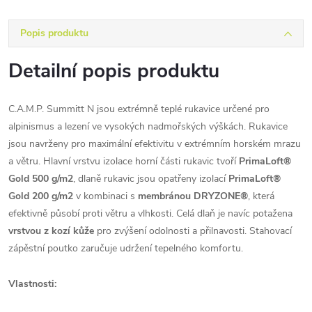
Popis produktu
Detailní popis produktu
C.A.M.P. Summitt N jsou extrémně teplé rukavice určené pro
alpinismus a lezení ve vysokých nadmořských výškách. Rukavice
jsou navrženy pro maximální efektivitu v extrémním horském mrazu
a větru. Hlavní vrstvu izolace horní části rukavic tvoří
PrimaLoft®
Gold 500 g/m2
, dlaně rukavic jsou opatřeny izolací
PrimaLoft®
Gold 200 g/m2
v kombinaci s
membránou DRYZONE®
, která
efektivně působí proti větru a vlhkosti. Celá dlaň je navíc potažena
vrstvou z kozí kůže
pro zvýšení odolnosti a přilnavosti. Stahovací
zápěstní poutko zaručuje udržení tepelného komfortu.
Vlastnosti: