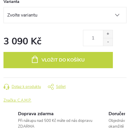
Varianta
3 090 Kč
Měrná
cena:
VLOŽIT DO KOŠÍKU
Dotaz k produktu
Sdílet
Značka:
C.A.M.P.
Doprava zdarma
Doručení 
Při nákupu nad 500 Kč máte od nás dopravu
Objednávky 
ZDARMA
okamžitě