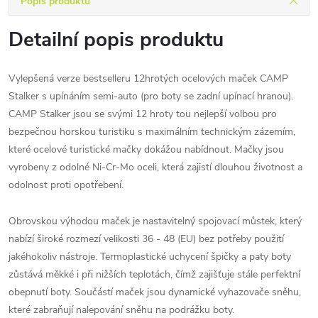
Popis produktu
Detailní popis produktu
Vylepšená verze bestselleru 12hrotých ocelových maček CAMP
Stalker s upínáním semi-auto (pro boty se zadní upínací hranou).
CAMP Stalker jsou se svými 12 hroty tou nejlepší volbou pro
bezpečnou horskou turistiku s maximálním technickým zázemím,
které ocelové turistické mačky dokážou nabídnout. Mačky jsou
vyrobeny z odolné Ni-Cr-Mo oceli, která zajistí dlouhou životnost a
odolnost proti opotřebení.
Obrovskou výhodou maček je nastavitelný spojovací můstek, který
nabízí široké rozmezí velikosti 36 - 48 (EU) bez potřeby použití
jakéhokoliv nástroje. Termoplastické uchycení špičky a paty boty
zůstává měkké i při nižších teplotách, čímž zajišťuje stále perfektní
obepnutí boty. Součástí maček jsou dynamické vyhazovače sněhu,
které zabraňují nalepování sněhu na podrážku boty.