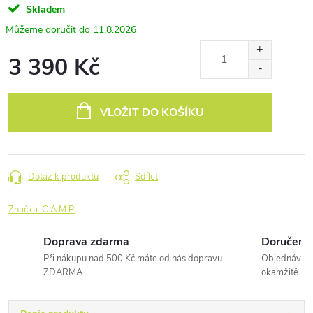
Skladem
11.8.2026
3 390 Kč
Měrná
cena:
VLOŽIT DO KOŠÍKU
Dotaz k produktu
Sdílet
Značka:
C.A.M.P.
Doprava zdarma
Doručení 
Při nákupu nad 500 Kč máte od nás dopravu
Objednávky 
ZDARMA
okamžitě