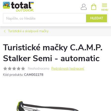
Přejít
NÁKUPNÍ
KOŠÍK
na
obsah
HLEDAT
Turistické a skialpové mačky
Turistické mačky C.A.M.P.
Stalker Semi - automatic
Neohodnoceno
Podrobnosti hodnocení
Kód produktu:
CAM002278