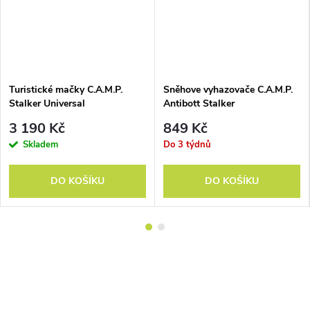
Turistické mačky C.A.M.P.
Sněhove vyhazovače C.A.M.P.
Stalker Universal
Antibott Stalker
3 190 Kč
849 Kč
Skladem
Do 3 týdnů
DO KOŠÍKU
DO KOŠÍKU