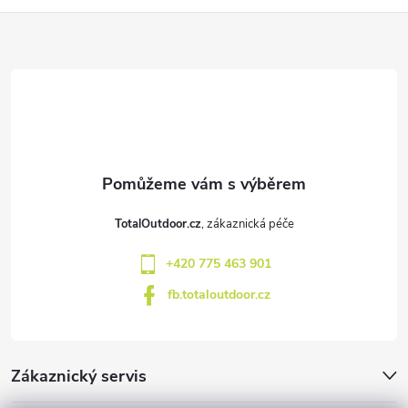
Z
á
p
a
t
TotalOutdoor.cz
í
+420 775 463 901
fb.totaloutdoor.cz
Zákaznický servis