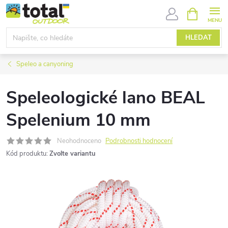
Přejít
NÁKUPNÍ
KOŠÍK
na
obsah
HLEDAT
Speleo a canyoning
Speleologické lano BEAL
Spelenium 10 mm
Neohodnoceno
Podrobnosti hodnocení
Kód produktu:
Zvolte variantu