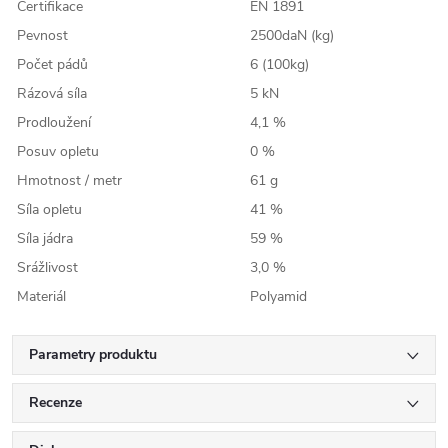
Certifikace
EN 1891
Pevnost
2500daN (kg)
Počet pádů
6 (100kg)
Rázová síla
5 kN
Prodloužení
4,1 %
Posuv opletu
0 %
Hmotnost / metr
61 g
Síla opletu
41 %
Síla jádra
59 %
Srážlivost
3,0 %
Materiál
Polyamid
Parametry produktu
Recenze