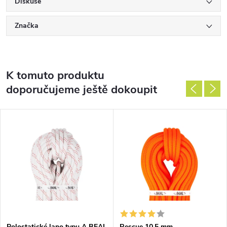
Diskuse
Značka
K tomuto produktu
doporučujeme ještě dokoupit
Polostatické lano typu A BEAL
Rescue 10,5 mm