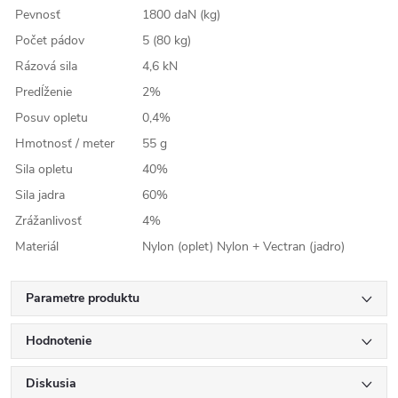
Pevnosť
1800 daN (kg)
Počet pádov
5 (80 kg)
Rázová sila
4,6 kN
Predĺženie
2%
Posuv opletu
0,4%
Hmotnosť / meter
55 g
Sila opletu
40%
Sila jadra
60%
Zrážanlivosť
4%
Materiál
Nylon (oplet) Nylon + Vectran (jadro)
Parametre produktu
Hodnotenie
Diskusia