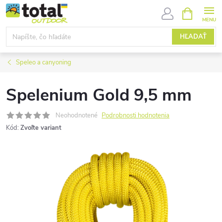
Prejsť
NÁKUPN
KOŠÍK
na
obsah
HĽADAŤ
Speleo a canyoning
Spelenium Gold 9,5 mm
Neohodnotené
Podrobnosti hodnotenia
Kód:
Zvoľte variant