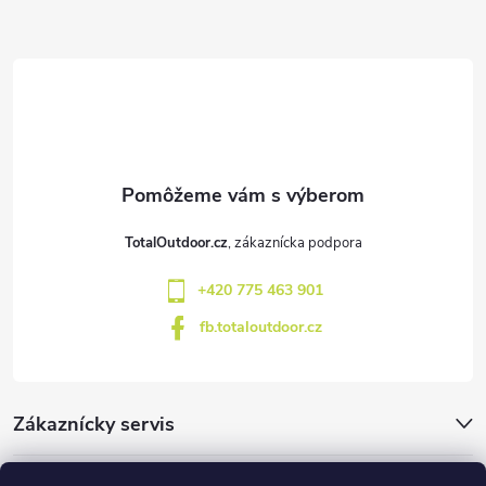
Z
á
p
ä
t
TotalOutdoor.cz
i
+420 775 463 901
e
fb.totaloutdoor.cz
Zákaznícky servis
Značky