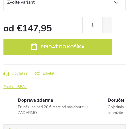
od
€147,95
Jednotková
cena:
PRIDAŤ DO KOŠÍKA
Opýtať sa
Zdieľať
Značka:
BEAL
Doprava zdarma
Doručenie
Pri nákupe nad 20 € máte od nás dopravu
Objednávky 
ZADARMO
okamžite