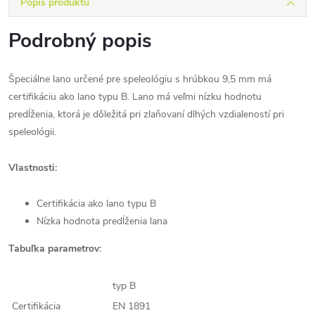
Popis produktu
Podrobný popis
Špeciálne lano určené pre speleológiu s hrúbkou 9,5 mm má
certifikáciu ako lano typu B. Lano má veľmi nízku hodnotu
predĺženia, ktorá je dôležitá pri zlaňovaní dlhých vzdialeností pri
speleológii.
Vlastnosti:
Certifikácia ako lano typu B
Nízka hodnota predĺženia lana
Tabuľka parametrov:
typ B
Certifikácia
EN 1891