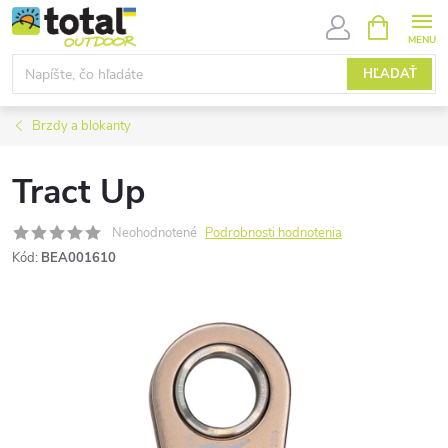
Prejsť
NÁKUPN
KOŠÍK
na
obsah
HĽADAŤ
Brzdy a blokanty
Tract Up
Neohodnotené
Podrobnosti hodnotenia
Kód:
BEA001610