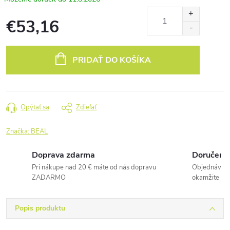
€53,16
Jednotková
cena:
PRIDAŤ DO KOŠÍKA
Opýtať sa
Zdieľať
Značka:
BEAL
Doprava zdarma
Doručenie
Pri nákupe nad 20 € máte od nás dopravu
Objednávky 
ZADARMO
okamžite
Popis produktu