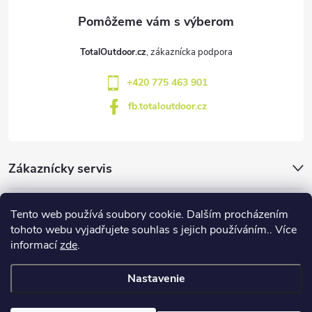
ä
t
TotalOutdoor.cz
i
+420 775 463 901
e
fb.totaloutdoor.cz
Zákaznícky servis
Značky
Tento web používá soubory cookie. Dalším procházením
tohoto webu vyjadřujete souhlas s jejich používáním.. Více
informací
zde
.
Blog
Nastavenie
Copyright 2026
TotalOutdoor
. Všetky práva vyhradené.
Upraviť