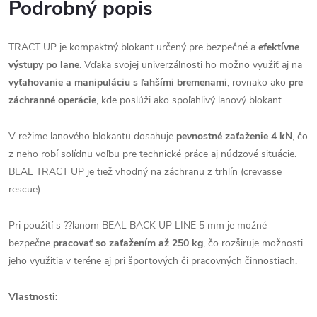
Podrobný popis
TRACT UP je kompaktný blokant určený pre bezpečné a
efektívne
výstupy po lane
. Vďaka svojej univerzálnosti ho možno využiť aj na
vyťahovanie a manipuláciu s ľahšími bremenami
, rovnako ako
pre
záchranné operácie
, kde poslúži ako spoľahlivý lanový blokant.
V režime lanového blokantu dosahuje
pevnostné zaťaženie 4 kN
, čo
z neho robí solídnu voľbu pre technické práce aj núdzové situácie.
BEAL TRACT UP je tiež vhodný na záchranu z trhlín (crevasse
rescue).
Pri použití s ??lanom BEAL BACK UP LINE 5 mm je možné
bezpečne
pracovať so zaťažením až 250 kg
, čo rozširuje možnosti
jeho využitia v teréne aj pri športových či pracovných činnostiach.
Vlastnosti: