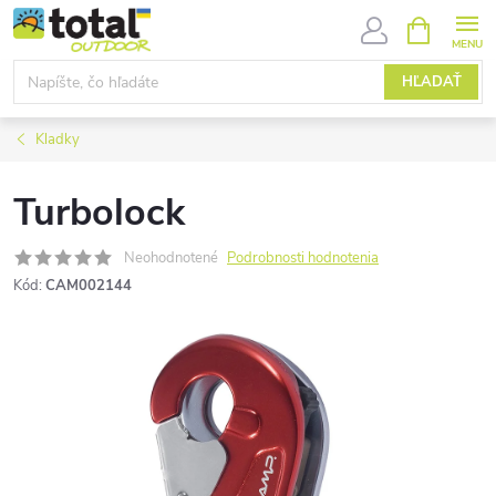
Prejsť
NÁKUPN
KOŠÍK
na
obsah
HĽADAŤ
Kladky
Turbolock
Neohodnotené
Podrobnosti hodnotenia
Kód:
CAM002144