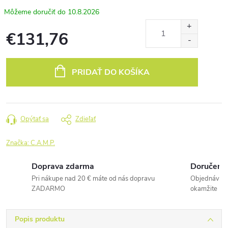
10.8.2026
€131,76
Jednotková
cena:
PRIDAŤ DO KOŠÍKA
Opýtať sa
Zdieľať
Značka:
C.A.M.P.
Doprava zdarma
Doručenie
Pri nákupe nad 20 € máte od nás dopravu
Objednávky 
ZADARMO
okamžite
Popis produktu