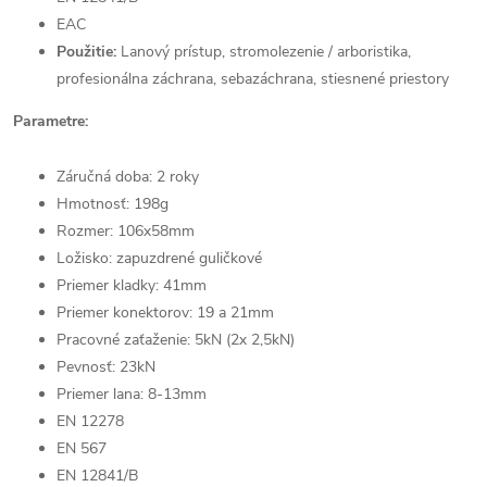
EAC
Použitie:
Lanový prístup, stromolezenie / arboristika,
profesionálna záchrana, sebazáchrana, stiesnené priestory
Parametre:
Záručná doba: 2 roky
Hmotnosť: 198g
Rozmer: 106x58mm
Ložisko: zapuzdrené guličkové
Priemer kladky: 41mm
Priemer konektorov: 19 a 21mm
Pracovné zaťaženie: 5kN (2x 2,5kN)
Pevnosť: 23kN
Priemer lana: 8-13mm
EN 12278
EN 567
EN 12841/B