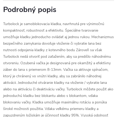
Podrobný popis
Turbolock je samoblokovacia kladka, navrhnutá pre výnimočnú
kompaktnosť, robustnosť a efektivitu. Špeciálne tvarovanie
umožňuje kladku jednoducho ovládať aj jednou rukou. Mechanizmus
bezpečného zamykania dovoľuje vloženie či vybratie lana bez
nutnosti odpojenia kladky z kotevného bodu Zároveň sa však
Turbolock nedá otvoriť pod zaťažením, aby sa predišlo náhodnému
otvoreniu. Ozubená vačka je designovaná pre okamžitý a efektívny
záber do lana s priemerom 8-13mm. Vačka sa aktivuje spínačom,
ktorý je chránený vo vnútri kladky, aby sa zabránilo náhodnej
aktivácii. Jednoduché otváranie kladky na vloženie / vybratie lana
alebo na aktiváciu či deaktiváciu vačky. Turbolock môžete použiť ako
jednoduchú kladku bez blokantu alebo s blokantom, vďaka
blokovaniu vačky. Kladka umožňuje maximálnu rotáciu a ponúka
široké možnosti použitia. Vďaka veľkému priemeru kladky a
zapuzdreným ložiskám je účinnosť kladky 95%. Vysoká odolnosť