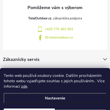
ä
t
TotalOutdoor.cz
i
+420 775 463 901
e
fb.totaloutdoor.cz
Zákaznícky servis
Značky
Tento web používá soubory cookie. Dalším procházením
tohoto webu vyjadřujete souhlas s jejich používáním.. Více
informací
zde
.
Blog
Nastavenie
Copyright 2026
TotalOutdoor
. Všetky práva vyhradené.
Upraviť