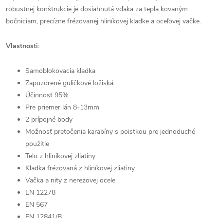
robustnej konštrukcie je dosiahnutá vďaka za tepla kovaným
bočniciam, precízne frézovanej hliníkovej kladke a oceľovej vačke.
Vlastnosti:
Samoblokovacia kladka
Zapuzdrené guličkové ložiská
Účinnosť 95%
Pre priemer lán 8-13mm
2 prípojné body
Možnosť pretočenia karabíny s poistkou pre jednoduché
použitie
Telo z hliníkovej zliatiny
Kladka frézovaná z hliníkovej zliatiny
Vačka a nity z nerezovej ocele
EN 12278
EN 567
EN 12841/B