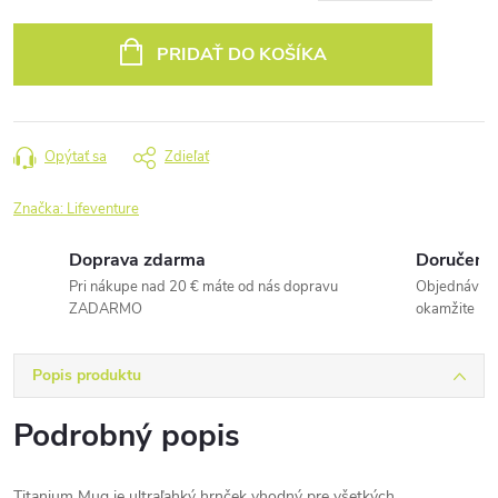
Jednotková
cena:
PRIDAŤ DO KOŠÍKA
Opýtať sa
Zdieľať
Značka:
Lifeventure
Doprava zdarma
Doručenie
Pri nákupe nad 20 € máte od nás dopravu
Objednávky 
ZADARMO
okamžite
Popis produktu
Podrobný popis
Titanium Mug je ultraľahký hrnček vhodný pre všetkých