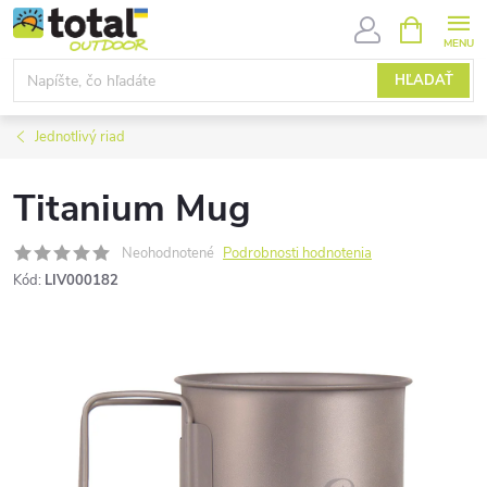
Prejsť
NÁKUPN
KOŠÍK
na
obsah
HĽADAŤ
Jednotlivý riad
Titanium Mug
Neohodnotené
Podrobnosti hodnotenia
Kód:
LIV000182