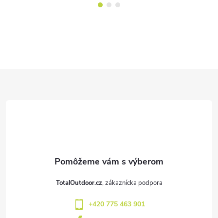
Z
á
p
ä
t
TotalOutdoor.cz
i
+420 775 463 901