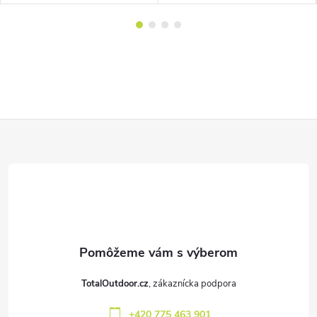
Z
á
p
ä
t
TotalOutdoor.cz
i
+420 775 463 901