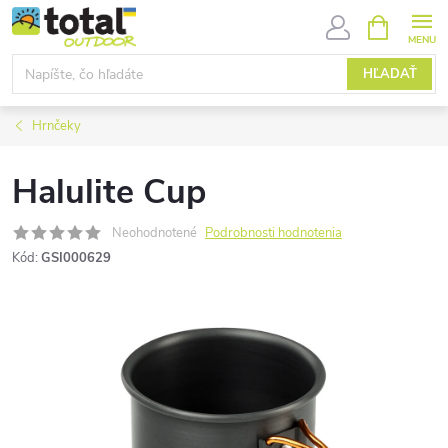
Prejsť
NÁKUPN
KOŠÍK
na
obsah
HĽADAŤ
Hrnčeky
Halulite Cup
Neohodnotené
Podrobnosti hodnotenia
Kód:
GSI000629