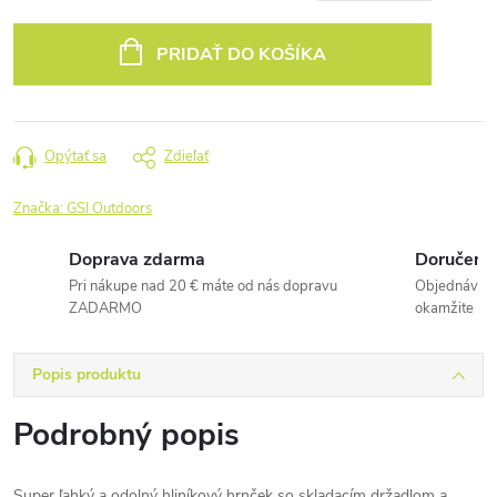
Jednotková
cena:
PRIDAŤ DO KOŠÍKA
Opýtať sa
Zdieľať
Značka:
GSI Outdoors
Doprava zdarma
Doručenie
Pri nákupe nad 20 € máte od nás dopravu
Objednávky 
ZADARMO
okamžite
Popis produktu
Podrobný popis
Super ľahký a odolný hliníkový hrnček so skladacím držadlom a