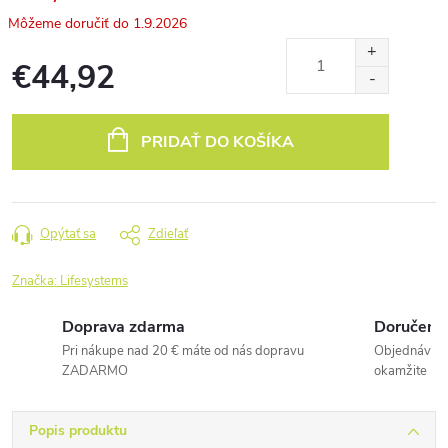
1.9.2026
€44,92
Jednotková
cena:
PRIDAŤ DO KOŠÍKA
Opýtať sa
Zdieľať
Značka:
Lifesystems
Doprava zdarma
Doručenie
Pri nákupe nad 20 € máte od nás dopravu
Objednávky 
ZADARMO
okamžite
Popis produktu