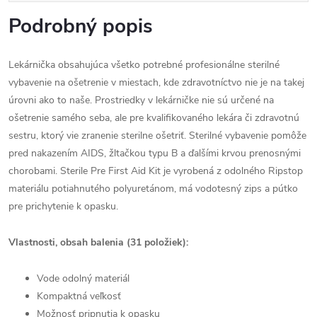
Podrobný popis
Lekárnička obsahujúca všetko potrebné profesionálne sterilné
vybavenie na ošetrenie v miestach, kde zdravotníctvo nie je na takej
úrovni ako to naše. Prostriedky v lekárničke nie sú určené na
ošetrenie samého seba, ale pre kvalifikovaného lekára či zdravotnú
sestru, ktorý vie zranenie sterilne ošetriť. Sterilné vybavenie pomôže
pred nakazením AIDS, žltačkou typu B a ďalšími krvou prenosnými
chorobami. Sterile Pre First Aid Kit je vyrobená z odolného Ripstop
materiálu potiahnutého polyuretánom, má vodotesný zips a pútko
pre prichytenie k opasku.
Vlastnosti, obsah balenia (31 položiek):
Vode odolný materiál
Kompaktná veľkosť
Možnosť pripnutia k opasku