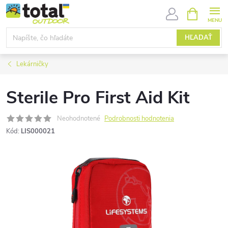
Prejsť
NÁKUPN
KOŠÍK
na
obsah
HĽADAŤ
Lekárničky
Sterile Pro First Aid Kit
Neohodnotené
Podrobnosti hodnotenia
Kód:
LIS000021