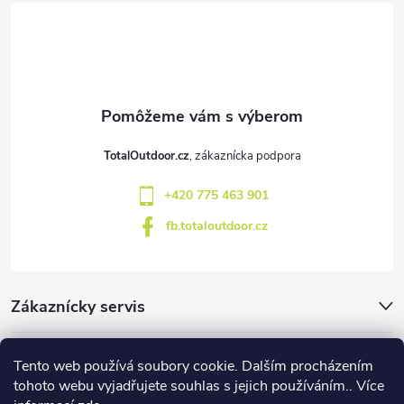
á
p
ä
t
TotalOutdoor.cz
i
+420 775 463 901
e
fb.totaloutdoor.cz
Zákaznícky servis
Značky
Tento web používá soubory cookie. Dalším procházením
tohoto webu vyjadřujete souhlas s jejich používáním.. Více