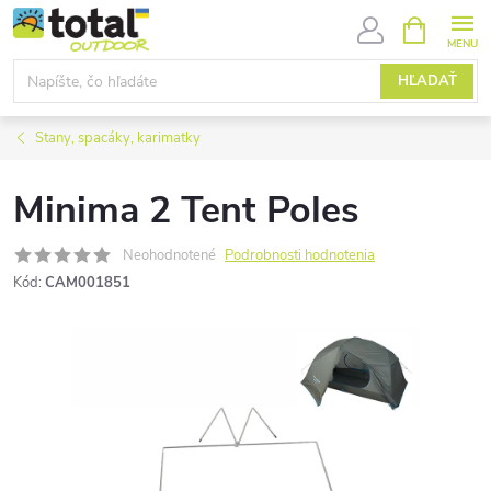
Prejsť
NÁKUPN
KOŠÍK
na
obsah
HĽADAŤ
Stany, spacáky, karimatky
Minima 2 Tent Poles
Neohodnotené
Podrobnosti hodnotenia
Kód:
CAM001851