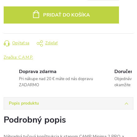
Jednotková
cena:
PRIDAŤ DO KOŠÍKA
Opýtať sa
Zdieľať
Značka:
C.A.M.P.
Doprava zdarma
Doručenie
Pri nákupe nad 20 € máte od nás dopravu
Objednávky 
ZADARMO
okamžite
Popis produktu
Podrobný popis
Náhradná tyčová konštrukcia k stanom CAMP Minima 2 PRO a