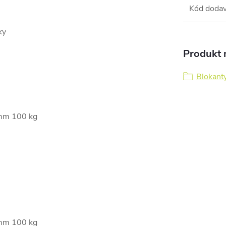
Kód dodav
ky
Produkt n
Blokant
 mm 100 kg
 mm 100 kg