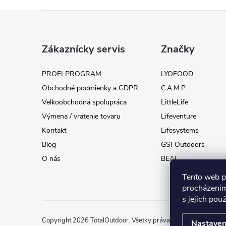
Z
á
Zákaznícky servis
Značky
p
PROFI PROGRAM
LYOFOOD
Obchodné podmienky a GDPR
C.A.M.P.
ä
Velkoobchodná spolupráca
LittleLife
t
Výmena / vratenie tovaru
Lifeventure
Kontakt
Lifesystems
i
Blog
GSI Outdoors
O nás
BEAL
e
Tento web p
procházením
s jejich pou
Copyright 2026
TotalOutdoor
. Všetky práva vyhradené.
Upravi
Nastaven