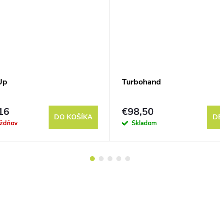
Up
Turbohand
16
€98,50
DO KOŠÍKA
D
ýždňov
Skladom