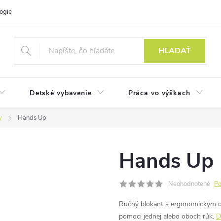
ogie
HĽADAŤ
Detské vybavenie
Práca vo výškach
y
Hands Up
Hands Up
Neohodnotené
Po
Ručný blokant s ergonomickým di
pomoci jednej alebo oboch rúk.
D