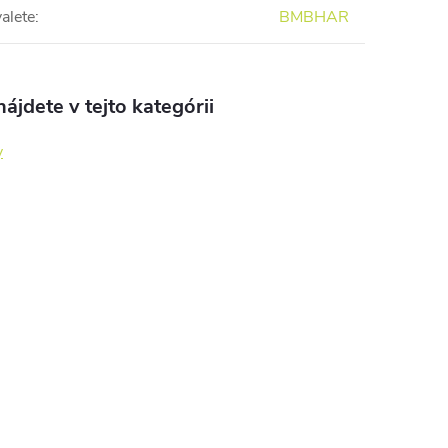
alete
:
BMBHAR
ájdete v tejto kategórii
y