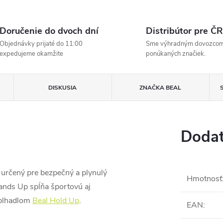
Doručenie do dvoch dní
Distribútor pre ČR
Objednávky prijaté do 11:00
Sme výhradným dovozco
expedujeme okamžite
ponúkaných značiek.
DISKUSIA
ZNAČKA
BEAL
Dodat
určený pre bezpečný a plynulý
Hmotnosť
ands Up spĺňa športovú aj
šplhadlom
Beal Hold Up
.
EAN
: