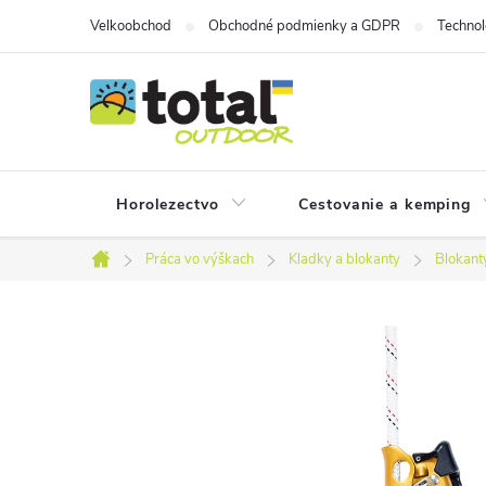
Prejsť
Velkoobchod
Obchodné podmienky a GDPR
Technol
na
obsah
Horolezectvo
Cestovanie a kemping
Práca vo výškach
Kladky a blokanty
Blokant
Domov