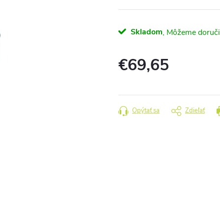
Skladom
€69,65
Jednotková
cena:
Opýtať sa
Zdieľať