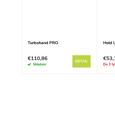
Turbohand PRO
Hold 
€110,86
€53,
DETAIL
DETAIL
Skladom
Do 3 t