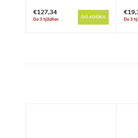
0 m
€127,34
€19,
KOŠÍKA
DO KOŠÍKA
Do 3 týždňov
Do 3 t