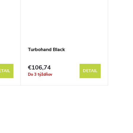
Turbohand Black
Turboha
€106,74
€12,3
ETAIL
DETAIL
Do 3 týždňov
Do 3 týž