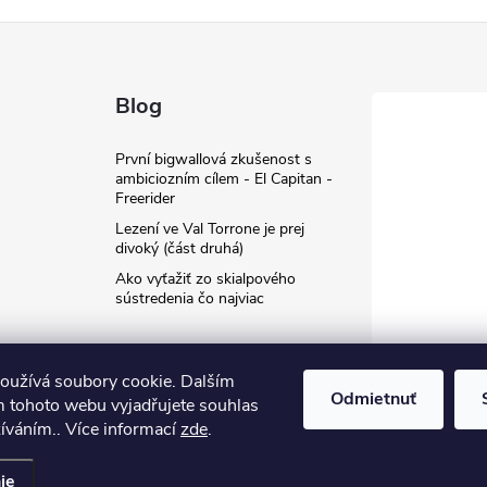
Blog
První bigwallová zkušenost s
ambiciozním cílem - El Capitan -
Freerider
Lezení ve Val Torrone je prej
divoký (část druhá)
Ako vyťažiť zo skialpového
sústredenia čo najviac
oužívá soubory cookie. Dalším
Odmietnuť
 tohoto webu vyjadřujete souhlas
žíváním.. Více informací
zde
.
ť nastavenie cookies
ie