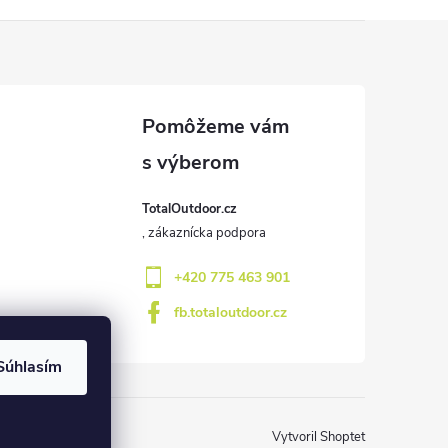
TotalOutdoor.cz
+420 775 463 901
fb.totaloutdoor.cz
Súhlasím
Vytvoril Shoptet