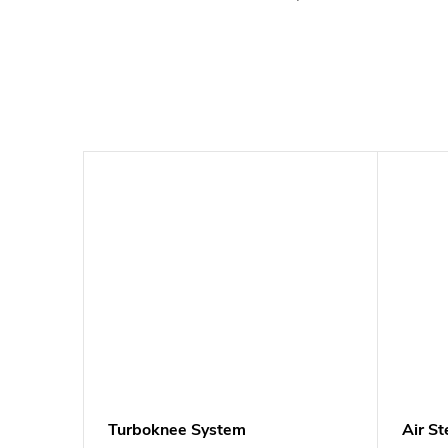
.M.P.
Turboknee System
Air St