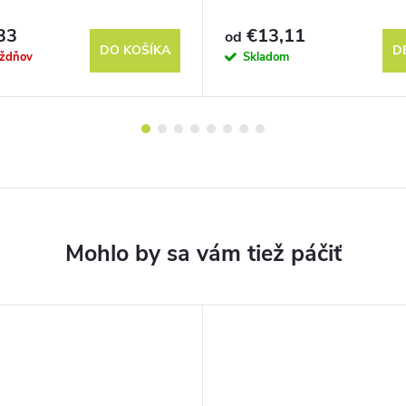
33
€13,11
od
DO KOŠÍKA
D
ýždňov
Skladom