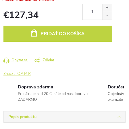
€127,34
Jednotková
cena:
PRIDAŤ DO KOŠÍKA
Opýtať sa
Zdieľať
Značka:
C.A.M.P.
Doprava zdarma
Doručenie
Pri nákupe nad 20 € máte od nás dopravu
Objednávky 
ZADARMO
okamžite
Popis produktu