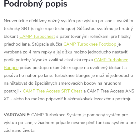
Podrobný popis
Neuveriteľne efektívny nožný systém pre výstup po lane s využitím
techniky SRT (single rope technique). Súčasťou systému je hrudný
blokant
CAMP Turbochest
s patentovanými rolničkami pre hladký
priechod lana. Stúpacia slučka
CAMP Turboknee Footloop
je
vyrobená zo 4 mm repky a jej dĺžku možno jednoducho nastaviť
podľa potreby. Vysoko kvalitná elastická repka
CAMP Turboknee
Bungee
počas postupu okamžite reaguje na uvoľnený blokant a
posúva ho nahor po lane. Turboknee Bungee je možné jednoducho
nainštalovať do špeciálnych smerovacích bodov na hrudnom
postroji -
CAMP Tree Access SRT Chest
a CAMP Tree Access ANSI
XT - alebo ho možno pripevniť k akémukoľvek lezeckému postroju.
VAROVANIE:
CAMP Turboknee System je pomocný systém pre
výstup po lane, v žiadnom prípade nesmie plniť funkciu systému pre
záchranu života.