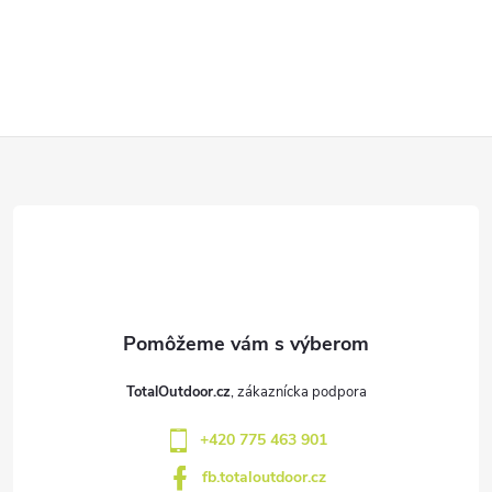
Z
á
p
ä
t
TotalOutdoor.cz
i
+420 775 463 901
e
fb.totaloutdoor.cz