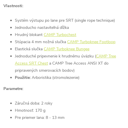
Vlastnosti:
Systém výstupu po lane pre SRT (single rope technique)
Jednoducho nastaviteľná dĺžka
Hrudný blokant
CAMP Turbochest
Stúpacia 4 mm nožná slučka
CAMP Turboknee Footloop
Elastická slučka
CAMP Turboknee Bungee
Jednoduché pripevnenie k hrudnému úväzku (
CAMP Tree
Access SRT Chest
a CAMP Tree Access ANSI XT do
pripravených smerovacích bodov)
Použitie:
Arboristika (stromolezenie)
Parametre:
Záručná doba: 2 roky
Hmotnosť: 170 g
Pre priemer lana: 8 - 13 mm