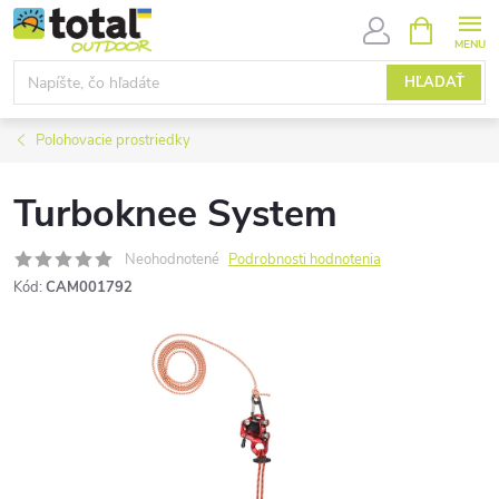
Prejsť
NÁKUPN
KOŠÍK
na
obsah
HĽADAŤ
Polohovacie prostriedky
Turboknee System
Neohodnotené
Podrobnosti hodnotenia
Kód:
CAM001792