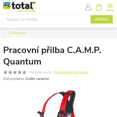
Přejít
NÁKUPNÍ
KOŠÍK
na
obsah
HLEDAT
Zachycovací
Pracovní přilba C.A.M.P.
Quantum
Neohodnoceno
Podrobnosti hodnocení
Kód produktu:
Zvolte variantu