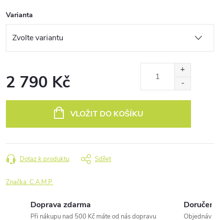
Varianta
2 790 Kč
Měrná
cena:
VLOŽIT DO KOŠÍKU
Dotaz k produktu
Sdílet
Značka:
C.A.M.P.
Doprava zdarma
Doručení 
Při nákupu nad 500 Kč máte od nás dopravu
Objednávky 