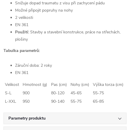
Snižuje dopad traumatu z visu při zachycení pádu
Možné připojit popruhy na nohy
2 velikosti
EN 361
Použití:
Stavby a stavební konstrukce, práce na střechách,
plošiny
Tabulka parametrů:
Záruční doba: 2 roky
EN 361
Velikost
Hmotnost (g)
Pas (cm)
Nohy (cm)
Výška torza (cm)
S-L
900
80-120
45-65
55-75
L-XXL
950
90-140
55-75
65-85
Parametry produktu