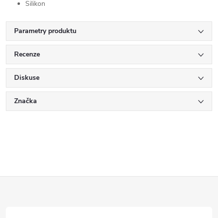
Silikon
Parametry produktu
Recenze
Diskuse
Značka
Z
á