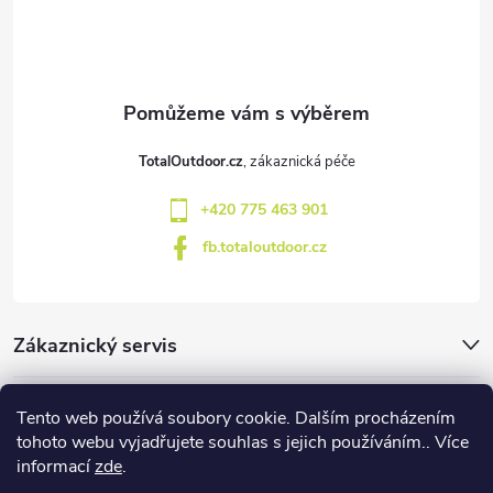
p
a
t
TotalOutdoor.cz
í
+420 775 463 901
fb.totaloutdoor.cz
Zákaznický servis
Značky
Tento web používá soubory cookie. Dalším procházením
tohoto webu vyjadřujete souhlas s jejich používáním.. Více
informací
zde
.
Blog