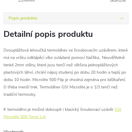
ZDARMA
okamžitě
Popis produktu
Detailní popis produktu
Dvouplášťová lehoučká termoláhev se šroubovacím uzávěrem, které
má na vršku odklápěcí víko ovládané pomocí tlačítka.. Neuvěřitelně
tenké 2mm stěny, které jsou tenčí než většina jednoplášťových
plastových láhví, chrání nápoj studený po dobu 20 hodin a teplý po
dobu 10 hodin. Microlite 500 Flip je vhodná zejména pro běžkaření,
či třeba menší trek. Termoláhev GSI Microlite je o 1/3 tenčí než
tradiční termosky.
K termoláhvi je možné dokoupit i klasický šroubovací uzávěr
GSI
Microlite 500 Twist Lid
.
Vlastnosti: