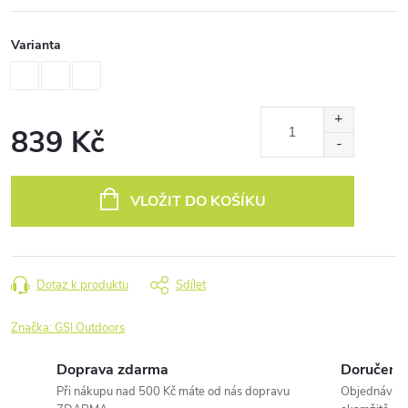
Varianta
839 Kč
Měrná
cena:
VLOŽIT DO KOŠÍKU
Dotaz k produktu
Sdílet
Značka:
GSI Outdoors
Doprava zdarma
Doručení 
Při nákupu nad 500 Kč máte od nás dopravu
Objednávky 