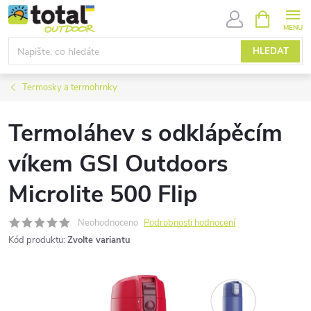
Přejít
NÁKUPNÍ
KOŠÍK
na
obsah
HLEDAT
Termosky a termohrnky
Termoláhev s odklápěcím
víkem GSI Outdoors
Microlite 500 Flip
Neohodnoceno
Podrobnosti hodnocení
Kód produktu:
Zvolte variantu