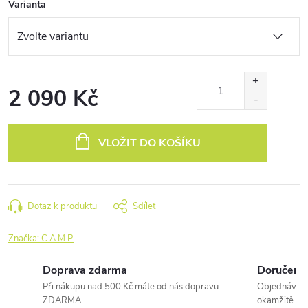
Varianta
2 090 Kč
Měrná
cena:
VLOŽIT DO KOŠÍKU
Dotaz k produktu
Sdílet
Značka:
C.A.M.P.
Doprava zdarma
Doručení 
Při nákupu nad 500 Kč máte od nás dopravu
Objednávky 
ZDARMA
okamžitě