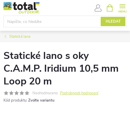
Přejít
NÁKUPNÍ
KOŠÍK
na
obsah
HLEDAT
Statická lana
Statické lano s oky
C.A.M.P. Iridium 10,5 mm
Loop 20 m
Neohodnoceno
Podrobnosti hodnocení
Kód produktu:
Zvolte variantu