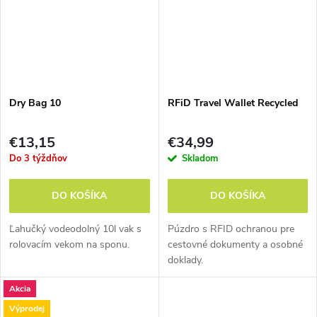
Dry Bag 10
RFiD Travel Wallet Recycled
€13,15
€34,99
Do 3 týždňov
Skladom
DO KOŠÍKA
DO KOŠÍKA
Ľahučký vodeodolný 10l vak s
Púzdro s RFID ochranou pre
rolovacím vekom na sponu.
cestovné dokumenty a osobné
doklady.
Akcia
Výprodej