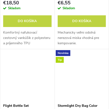
€18,50
€6,55
Skladom
Skladom
DO KOŠÍKA
DO KOŠÍKA
Komfortný nafukovací
Mechanicky veľmi odolná
cestovný vankúšik z polyesteru
nerezová miska vhodná pre
a príjemného TPU
kempovanie.
(Thermoplastic Polyuretán)
Novinka
poťahu.
Tip
Flight Bottle Set
Stormlight Dry Bag Color