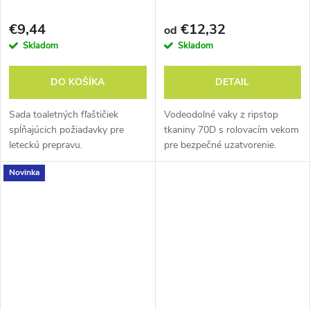
€9,44
€12,32
od
Skladom
Skladom
DO KOŠÍKA
DETAIL
Sada toaletných fľaštičiek
Vodeodolné vaky z ripstop
spĺňajúcich požiadavky pre
tkaniny 70D s rolovacím vekom
leteckú prepravu.
pre bezpečné uzatvorenie.
Farebné rozlíšenie veľkostí.
Novinka