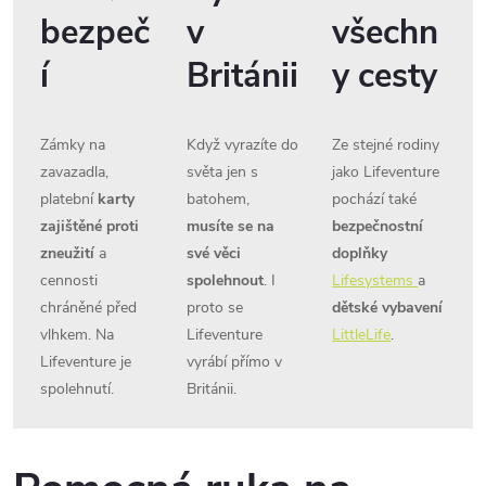
bezpeč
v
všechn
í
Británii
y cesty
Zámky na
Když vyrazíte do
Ze stejné rodiny
zavazadla,
světa jen s
jako Lifeventure
platební
karty
batohem,
pochází také
zajištěné proti
musíte se na
bezpečnostní
zneužití
a
své věci
doplňky
cennosti
spolehnout
. I
Lifesystems
a
chráněné před
proto se
dětské vybavení
vlhkem. Na
Lifeventure
LittleLife
.
Lifeventure je
vyrábí přímo v
spolehnutí.
Británii.