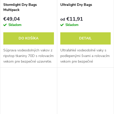
Stormlight Dry Bags
Ultralight Dry Bags
Multipack
€49,04
€11,91
od
Skladom
Skladom
DO KOŠÍKA
DETAIL
Súprava vodeodolných vakov z
Ultraľahké vodeodolné vaky s
ripstop tkaniny 70D s rolovacím
podlepenými švami a rolovacím
vekom pre bezpečné uzavretie.
vekom pre bezpečné
Farebné rozlíšenie veľkostí.
uzatvorenie.