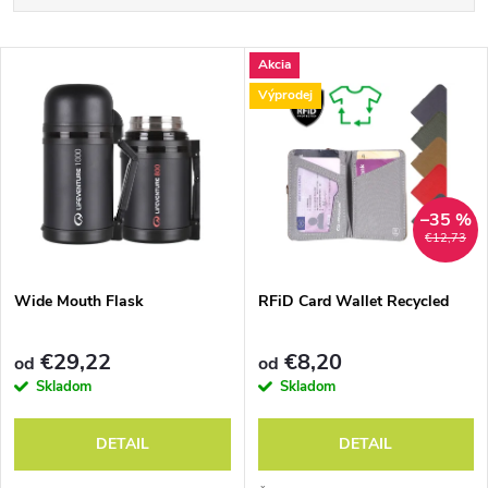
a
Najlacnejšie
V
Akcia
Najdrahšie
d
Výprodej
ý
Abecedne
e
p
n
i
–35 %
€12,73
i
s
e
Wide Mouth Flask
RFiD Card Wallet Recycled
p
p
€29,22
€8,20
od
od
r
Skladom
Skladom
r
o
DETAIL
DETAIL
o