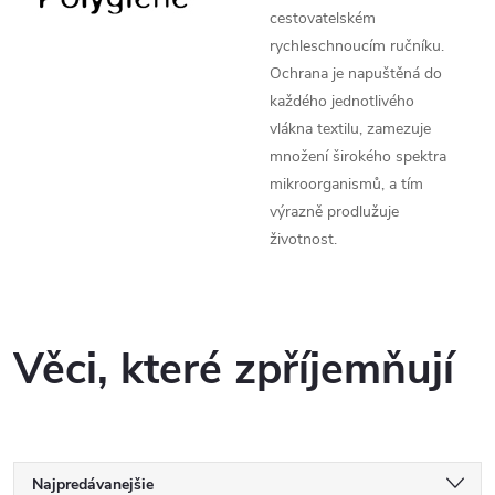
cestovatelském
rychleschnoucím ručníku.
Ochrana je napuštěná do
každého jednotlivého
vlákna textilu, zamezuje
množení širokého spektra
mikroorganismů, a tím
výrazně prodlužuje
životnost.
Věci, které zpříjemňují
R
Najpredávanejšie