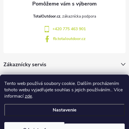
v
t
k
TotalOutdoor.cz
i
y
+420 775 463 901
e
fb.totaloutdoor.cz
v
ý
p
Zákaznícky servis
i
Značky
Tento web používá soubory cookie. Dalším procházením
s
tohoto webu vyjadřujete souhlas s jejich používáním.. Více
informací
zde
.
Blog
u
Nastavenie
Copyright 2026
TotalOutdoor
. Všetky práva vyhradené.
Upraviť
nastavenie cookies