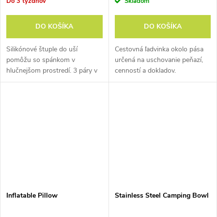
Do 3 týždňov
Skladom
DO KOŠÍKA
DO KOŠÍKA
Silikónové štuple do uší
Cestovná ľadvinka okolo pása
pomôžu so spánkom v
určená na uschovanie peňazí,
hlučnejšom prostredí. 3 páry v
cenností a dokladov.
balení.
Inflatable Pillow
Stainless Steel Camping Bowl