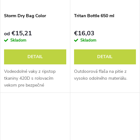
Storm Dry Bag Color
Tritan Bottle 650 ml
€15,21
€16,03
od
Skladom
Skladom
DETAIL
DETAIL
Vodeodolné vaky z ripstop
Outdoorová fľaša na pitie z
tkaniny 420D s rolovacím
vysoko odolného materiálu.
vekom pre bezpečné
uzatvorenie. Farebné rozlíšenie
veľkostí.