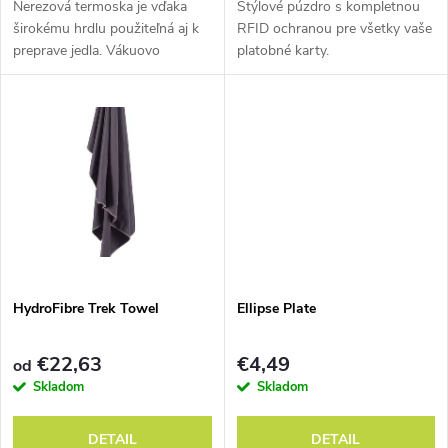
d
Nerezová termoska je vďaka
Štýlové púzdro s kompletnou
d
širokému hrdlu použiteľná aj k
RFID ochranou pre všetky vaše
preprave jedla. Vákuovo
platobné karty.
u
izolované dvojité steny s
u
uzáverom zaisťujú výbornú
k
tepelnú izoláciu.
k
t
t
o
o
v
v
HydroFibre Trek Towel
Ellipse Plate
€22,63
€4,49
od
Skladom
Skladom
DETAIL
DETAIL