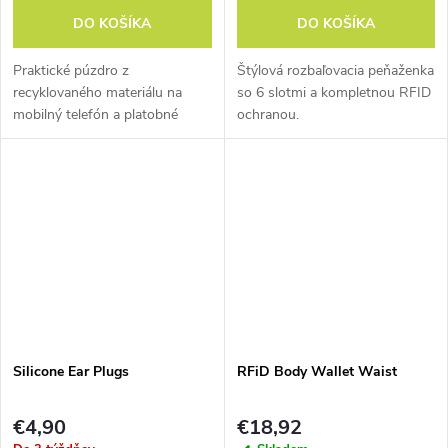
DO KOŠÍKA
DO KOŠÍKA
Praktické púzdro z
Štýlová rozbaľovacia peňaženka
recyklovaného materiálu na
so 6 slotmi a kompletnou RFID
mobilný telefón a platobné
ochranou.
karty s kompletnou RFID
ochranou.
Silicone Ear Plugs
RFiD Body Wallet Waist
€4,90
€18,92