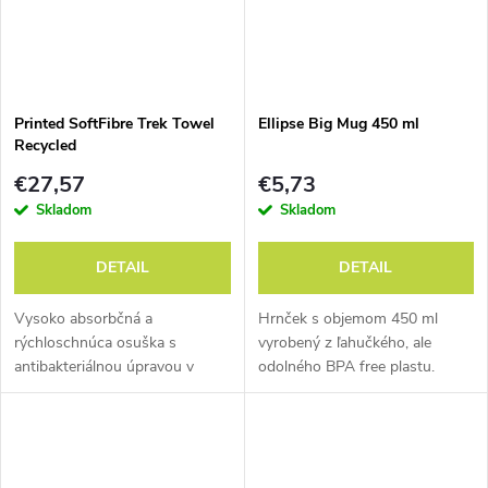
Printed SoftFibre Trek Towel
Ellipse Big Mug 450 ml
Recycled
€27,57
€5,73
Skladom
Skladom
DETAIL
DETAIL
Vysoko absorbčná a
Hrnček s objemom 450 ml
rýchloschnúca osuška s
vyrobený z ľahučkého, ale
antibakteriálnou úpravou v
odolného BPA free plastu.
množstve potlačených
motívoch.