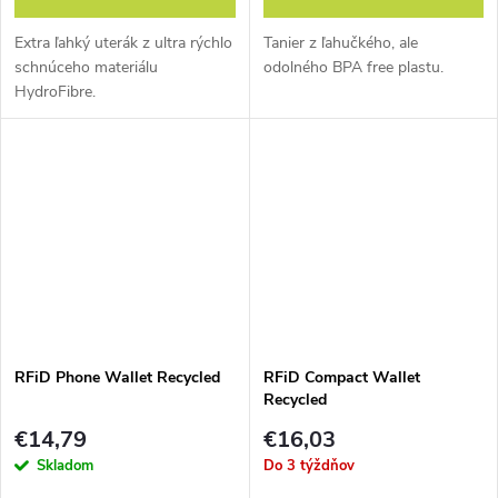
Extra ľahký uterák z ultra rýchlo
Tanier z ľahučkého, ale
schnúceho materiálu
odolného BPA free plastu.
HydroFibre.
RFiD Phone Wallet Recycled
RFiD Compact Wallet
Recycled
€14,79
€16,03
Skladom
Do 3 týždňov