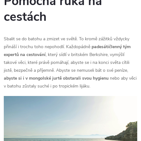
Pomocná ruka na
cestách
Sbalit se do batohu a zmizet ve světě. To kromě zážitků vždycky
přináší i trochu toho nepohodlí. Každopádně
padesátičlenný tým
expertů na cestování
, který sídlí v britském Berkshire, vymýšlí
takové věci, které právě pomáhají, abyste se i na konci světa cítili
jistě, bezpečně a příjemně. Abyste se nemuseli bát o své peníze,
abyste si i v mongolské jurtě obstarali svou hygienu
nebo aby věci
v batohu zůstaly suché i po tropickém lijáku.