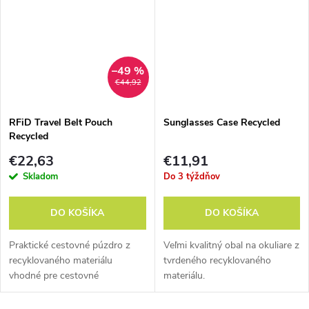
–49 %
€44,92
RFiD Travel Belt Pouch
Sunglasses Case Recycled
Recycled
€22,63
€11,91
Skladom
Do 3 týždňov
DO KOŠÍKA
DO KOŠÍKA
Praktické cestovné púzdro z
Veľmi kvalitný obal na okuliare z
recyklovaného materiálu
tvrdeného recyklovaného
vhodné pre cestovné
materiálu.
dokumenty.