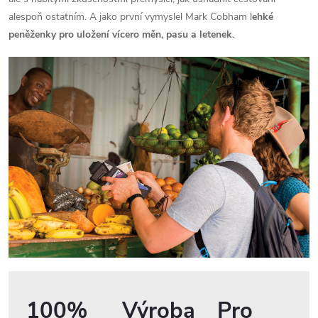
alespoň ostatním. A jako první vymyslel Mark Cobham l
ehké
peněženky pro uložení vícero měn, pasu a letenek.
100%
Výroba
Pro