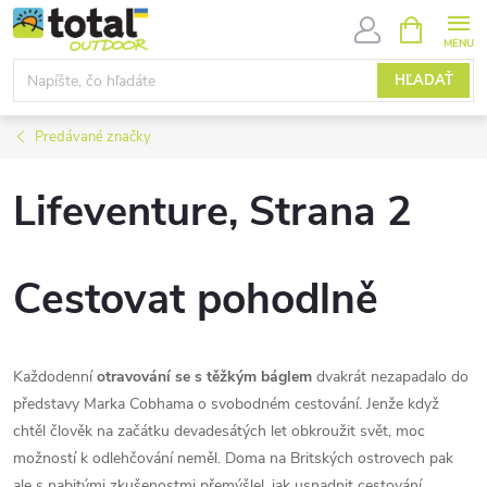
Prejsť
NÁKUPN
KOŠÍK
na
obsah
HĽADAŤ
Predávané značky
Lifeventure
, Strana 2
Cestovat pohodlně
Každodenní
otravování se s těžkým báglem
dvakrát nezapadalo do
představy Marka Cobhama o svobodném cestování. Jenže když
chtěl člověk na začátku devadesátých let obkroužit svět, moc
možností k odlehčování neměl. Doma na Britských ostrovech pak
ale s nabitými zkušenostmi přemýšlel, jak usnadnit cestování