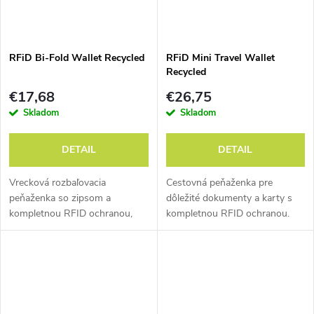
RFiD Bi-Fold Wallet Recycled
RFiD Mini Travel Wallet
Recycled
€17,68
€26,75
Skladom
Skladom
DETAIL
DETAIL
Vrecková rozbaľovacia
Cestovná peňaženka pre
peňaženka so zipsom a
dôležité dokumenty a karty s
kompletnou RFID ochranou,
kompletnou RFID ochranou.
100% recyklovateľná.