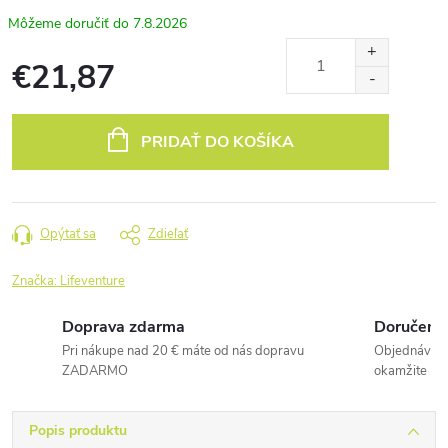
7.8.2026
€21,87
Jednotková
cena:
PRIDAŤ DO KOŠÍKA
Opýtať sa
Zdieľať
Značka:
Lifeventure
Doprava zdarma
Doručenie
Pri nákupe nad 20 € máte od nás dopravu
Objednávky 
ZADARMO
okamžite
Popis produktu