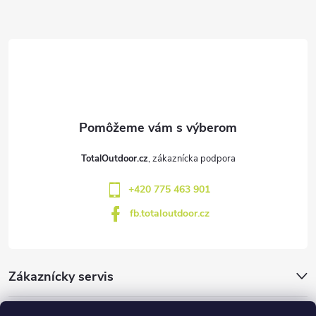
Z
á
p
ä
t
TotalOutdoor.cz
i
+420 775 463 901
e
fb.totaloutdoor.cz
Zákaznícky servis