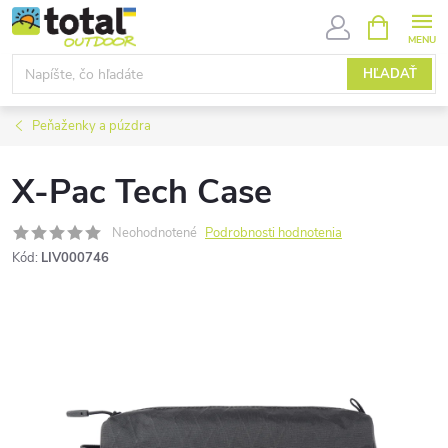
Prejsť
NÁKUPN
KOŠÍK
na
obsah
HĽADAŤ
Peňaženky a púzdra
X-Pac Tech Case
Neohodnotené
Podrobnosti hodnotenia
Kód:
LIV000746